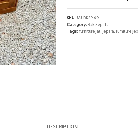
SKU:
MJ-RKSP 09
Category:
Rak Sepatu
Tags:
furniture jati jepara
,
furniture je
DESCRIPTION