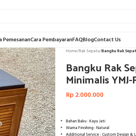
a Pemesanan
Cara Pembayaran
FAQ
Blog
Contact Us
Home
/
Rak Sepatu
/
Bangku Rak Sepat
Bangku Rak Sep
Minimalis YMJ
Rp
2.000.000
Bahan Baku : Kayu Jati
Warna Finishing : Natural
Additional Service : Custom Design &