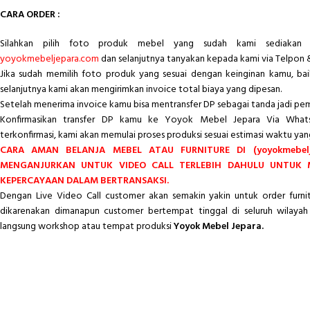
CARA ORDER :
Silahkan pilih foto produk mebel yang sudah kami sediakan 
yoyokmebeljepara.com
dan selanjutnya tanyakan kepada kami via Telpon 
Jika sudah memilih foto produk yang sesuai dengan keinginan kamu, ba
selanjutnya kami akan mengirimkan invoice total biaya yang dipesan.
Setelah menerima invoice kamu bisa mentransfer DP sebagai tanda jadi pe
Konfirmasikan transfer DP kamu ke Yoyok Mebel Jepara Via Whats
terkonfirmasi, kami akan memulai proses produksi sesuai estimasi waktu yan
CARA AMAN BELANJA MEBEL ATAU FURNITURE DI (yoyokmebelj
MENGANJURKAN UNTUK VIDEO CALL TERLEBIH DAHULU UNTUK
KEPERCAYAAN DALAM BERTRANSAKSI.
Dengan Live Video Call customer akan semakin yakin untuk order furn
dikarenakan dimanapun customer bertempat tinggal di seluruh wilayah 
langsung workshop atau tempat produksi
Yoyok Mebel Jepara.