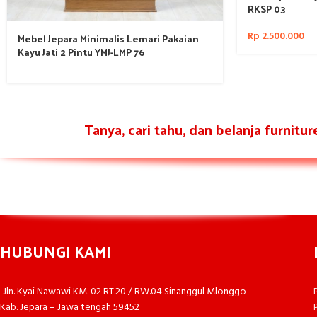
RKSP 03
Rp
2.500.000
Mebel Jepara Minimalis Lemari Pakaian
Kayu Jati 2 Pintu YMJ-LMP 76
Tanya, cari tahu, dan belanja furnitu
HUBUNGI KAMI
Jln. Kyai Nawawi KM. 02 RT.20 / RW.04 Sinanggul Mlonggo
Kab. Jepara – Jawa tengah 59452