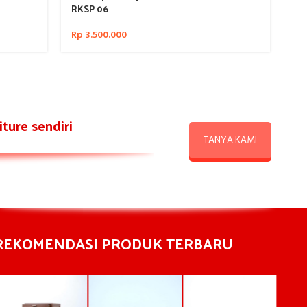
RKSP 06
Rp
3.500.000
Ra
RK
Rp
ture sendiri
TANYA KAMI
REKOMENDASI PRODUK TERBARU