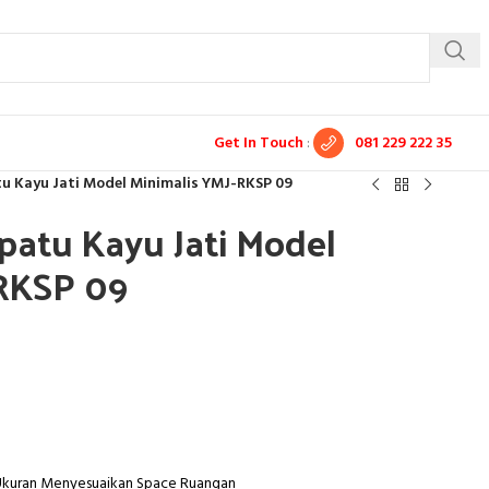
Get In Touch
:
081 229 222 35
u Kayu Jati Model Minimalis YMJ-RKSP 09
atu Kayu Jati Model
-RKSP 09
 Ukuran Menyesuaikan Space Ruangan