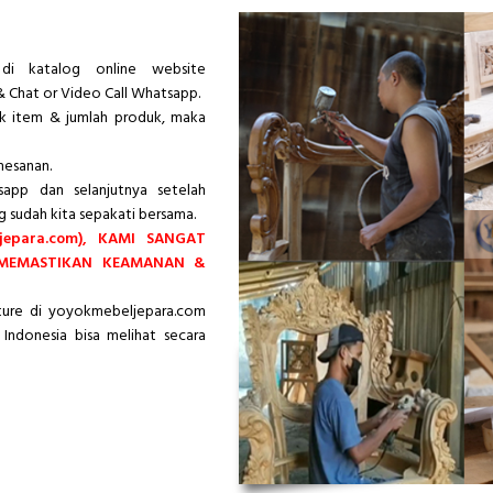
di katalog online website
& Chat or Video Call Whatsapp.
ik item & jumlah produk, maka
mesanan.
app dan selanjutnya setelah
g sudah kita sepakati bersama.
epara.com), KAMI SANGAT
 MEMASTIKAN KEAMANAN &
iture di yoyokmebeljepara.com
Indonesia bisa melihat secara