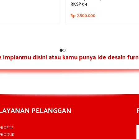
RKSP 04
Rp
2.500.000
re impianmu disini atau kamu punya ide desain furni
LAYANAN PELANGGAN
PROFILE
PRODUK