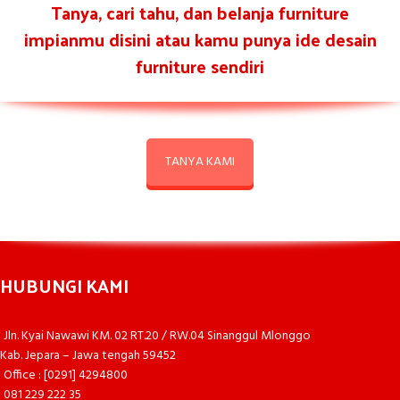
Tanya, cari tahu, dan belanja furniture
impianmu disini atau kamu punya ide desain
furniture sendiri
TANYA KAMI
HUBUNGI KAMI
Jln. Kyai Nawawi KM. 02 RT.20 / RW.04 Sinanggul Mlonggo
Kab. Jepara – Jawa tengah 59452
Office : [0291] 4294800
081 229 222 35