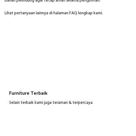
bahan pelindung agar tetap aman selama pengiriman.
Lihat pertanyaan lainnya di halaman
FAQ lengkap
kami.
Furniture Terbaik
Selain terbaik kami juga teraman & terpercaya