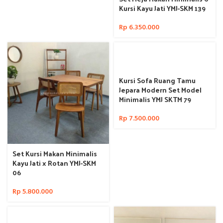
Kursi Kayu Jati YMJ-SKM 139
Rp
6.350.000
Kursi Sofa Ruang Tamu
Jepara Modern Set Model
Minimalis YMJ SKTM 79
Rp
7.500.000
Set Kursi Makan Minimalis
Kayu Jati x Rotan YMJ-SKM
06
Rp
5.800.000