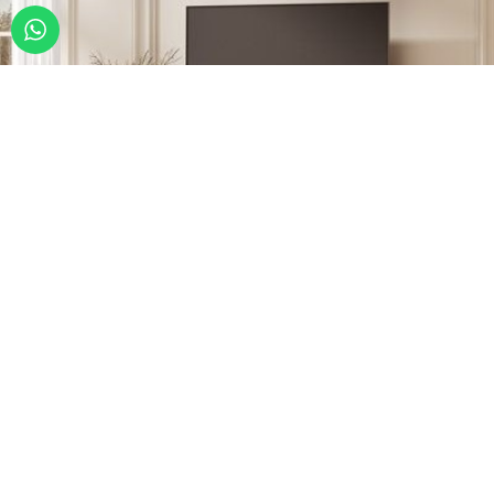
Rak TV Minimalis Kayu: Solusi Elegan
untuk Ruang Tamu Modern
Modern wooden TV stand atau rak tv minimalis kayu merupakan
salah satu furniture yang banyak dipilih untuk melengkapi ruang