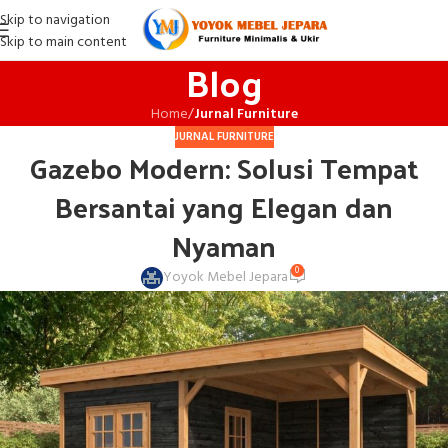
Skip to navigation
Skip to main content
Blog
Home
/
Jurnal Furniture
JURNAL FURNITURE
Gazebo Modern: Solusi Tempat
Bersantai yang Elegan dan
Nyaman
0
Yoyok Mebel Jepara