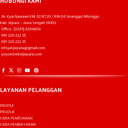
HUBUNGI KAMI
Jln. Kyai Nawawi KM. 02 RT.20 / RW.04 Sinanggul Mlonggo
Kab. Jepara – Jawa tengah 59452
Office : [0291] 4294800
081 229 222 35
081 229 222 35
infojatijepara@gmail.com
yoyokmebeljepara.com
LAYANAN PELANGGAN
PROFILE
PRODUK
CARA PEMESANAN
CARA PEMBAYARAN