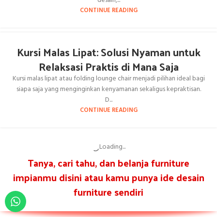
desain,...
CONTINUE READING
Kursi Malas Lipat: Solusi Nyaman untuk
Relaksasi Praktis di Mana Saja
Kursi malas lipat atau folding lounge chair menjadi pilihan ideal bagi
siapa saja yang menginginkan kenyamanan sekaligus kepraktisan.
D...
CONTINUE READING
Kursi Goyang Kayu: Perpaduan
Kenyamanan dan Estetika untuk Ruang
Hunian Anda
Kursi goyang kayu atau wooden rocking chair merupakan salah
satu furnitur klasik yang tidak pernah kehilangan daya tariknya.
Terbuat da...