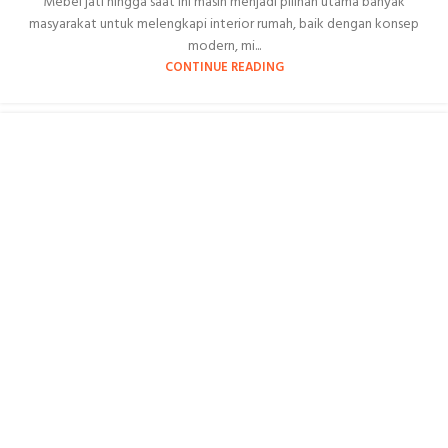
Mebel jati hingga saat ini masih menjadi pilihan utama banyak
masyarakat untuk melengkapi interior rumah, baik dengan konsep
modern, mi...
CONTINUE READING