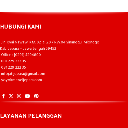
HUBUNGI KAMI
Jln. Kyai Nawawi KM. 02 RT.20 / RW.04 Sinanggul Mlonggo
Kab. Jepara – Jawa tengah 59452
Office : [0291] 4294800
081 229 222 35
081 229 222 35
infojatijepara@gmail.com
yoyokmebeljepara.com
LAYANAN PELANGGAN