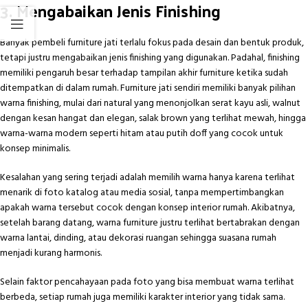
3. Mengabaikan Jenis Finishing
Banyak pembeli furniture jati terlalu fokus pada desain dan bentuk produk,
tetapi justru mengabaikan jenis finishing yang digunakan. Padahal, finishing
memiliki pengaruh besar terhadap tampilan akhir furniture ketika sudah
ditempatkan di dalam rumah. Furniture jati sendiri memiliki banyak pilihan
warna finishing, mulai dari natural yang menonjolkan serat kayu asli, walnut
dengan kesan hangat dan elegan, salak brown yang terlihat mewah, hingga
warna-warna modern seperti hitam atau putih doff yang cocok untuk
konsep minimalis.
Kesalahan yang sering terjadi adalah memilih warna hanya karena terlihat
menarik di foto katalog atau media sosial, tanpa mempertimbangkan
apakah warna tersebut cocok dengan konsep interior rumah. Akibatnya,
setelah barang datang, warna furniture justru terlihat bertabrakan dengan
warna lantai, dinding, atau dekorasi ruangan sehingga suasana rumah
menjadi kurang harmonis.
Selain faktor pencahayaan pada foto yang bisa membuat warna terlihat
berbeda, setiap rumah juga memiliki karakter interior yang tidak sama.