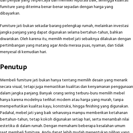
dari penjual yang terpercaya dan memiliki reputasi baik, sehingga kualitas
furniture yang diterima benar-benar sepadan dengan harga yang
dibayarkan.
Furniture jati bukan sekadar barang pelengkap rumah, melainkan investasi
jangka panjang yang dapat digunakan selama bertahun-tahun, bahkan
diwariskan. Oleh karena itu, memilih mebel jati sebaiknya dilakukan dengan
pertimbangan yang matang agar Anda merasa puas, nyaman, dan tidak
menyesal di kemudian hari.
Penutup
Membeli furniture jati bukan hanya tentang memilih desain yang menarik
secara visual, tetapi juga memastikan kualitas dan kenyamanan penggunaan
dalam jangka panjang. Banyak orang sering terburu-buru memilih mebel
hanya karena modelnya terlihat modern atau harga yang murah, tanpa
memperhatikan kualitas kayu, konstruksi, hingga finishing yang digunakan.
Padahal, mebel jati yang baik seharusnya mampu memberikan ketahanan
bertahun-tahun, tetap kokoh digunakan setiap hari, serta menambah nilai
estetika di dalam rumah. Dengan memahami beberapa kesalahan umum
saat membeli furniture, Anda dapat lebih mudah menentukan pilihan yang