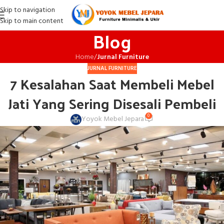
Skip to navigation
Skip to main content
Blog
Home
/
Jurnal Furniture
JURNAL FURNITURE
7 Kesalahan Saat Membeli Mebel
Jati Yang Sering Disesali Pembeli
0
Yoyok Mebel Jepara