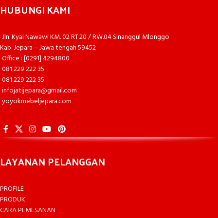
HUBUNGI KAMI
Jln. Kyai Nawawi KM. 02 RT.20 / RW.04 Sinanggul Mlonggo
Kab. Jepara – Jawa tengah 59452
Office : [0291] 4294800
081 229 222 35
081 229 222 35
infojatijepara@gmail.com
yoyokmebeljepara.com
LAYANAN PELANGGAN
PROFILE
PRODUK
CARA PEMESANAN