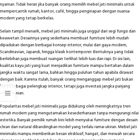
nyaman. Tidak heran jika banyak orang memilih mebel jati minimalis untuk
mempercantik rumah, kantor, café, hingga penginapan dengan nuansa
modern yang tetap berkelas.
Selain tampil menarik, mebel jati minimalis juga unggul dari segi fungsi dan
keawetan. Desainnya yang sederhana membuat furniture lebih mudah
dipadukan dengan berbagai konsep interior, mulai dari gaya modern,
Scandinavian, Japandi, hingga klasik kontemporer. Bentuknya yang tidak
berlebihan juga membuat ruangan terlihat lebih luas dan rapi. Di sisi lain,
kualitas kayu jati yang kuat menjadikan furniture mampu bertahan dalam
jangka waktu sangat lama, bahkan hingga puluhan tahun apabila dirawat
dengan baik. Karena itulah, banyak orang menganggap mebel jati bukan
hanya sebagai pelengkap interior, tetapi juga investasi jangka panjang
untuk hunian.
Popularitas mebel jati minimalis juga didukung oleh meningkatnya tren
rumah modern yang mengutamakan kesederhanaan tanpa mengurangi nilai
estetika. Banyak pemilik rumah kini lebih menyukai furniture dengan desain
clean dan natural dibandingkan model yang terlalu ramai ukiran. Mebel jati
minimalis mampu memberikan kesan eksklusif, hangat, dan mewah secara