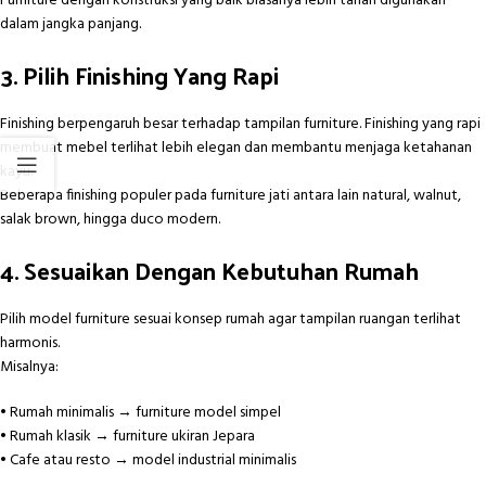
Furniture dengan konstruksi yang baik biasanya lebih tahan digunakan
dalam jangka panjang.
3. Pilih Finishing Yang Rapi
Finishing berpengaruh besar terhadap tampilan furniture. Finishing yang rapi
membuat mebel terlihat lebih elegan dan membantu menjaga ketahanan
kayu.
Beberapa finishing populer pada furniture jati antara lain natural, walnut,
salak brown, hingga duco modern.
4. Sesuaikan Dengan Kebutuhan Rumah
Pilih model furniture sesuai konsep rumah agar tampilan ruangan terlihat
harmonis.
Misalnya:
• Rumah minimalis → furniture model simpel
• Rumah klasik → furniture ukiran Jepara
• Cafe atau resto → model industrial minimalis