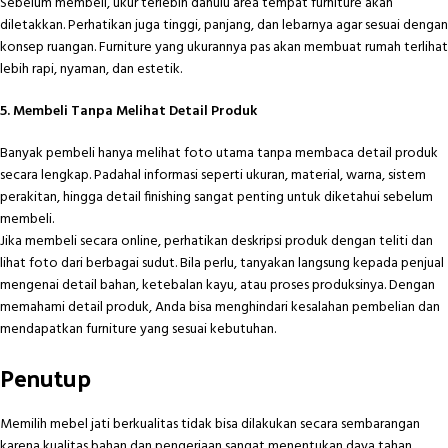
Sebelum membeli, ukur terlebih dahulu area tempat furniture akan
diletakkan. Perhatikan juga tinggi, panjang, dan lebarnya agar sesuai dengan
konsep ruangan. Furniture yang ukurannya pas akan membuat rumah terlihat
lebih rapi, nyaman, dan estetik.
5. Membeli Tanpa Melihat Detail Produk
Banyak pembeli hanya melihat foto utama tanpa membaca detail produk
secara lengkap. Padahal informasi seperti ukuran, material, warna, sistem
perakitan, hingga detail finishing sangat penting untuk diketahui sebelum
membeli.
Jika membeli secara online, perhatikan deskripsi produk dengan teliti dan
lihat foto dari berbagai sudut. Bila perlu, tanyakan langsung kepada penjual
mengenai detail bahan, ketebalan kayu, atau proses produksinya. Dengan
memahami detail produk, Anda bisa menghindari kesalahan pembelian dan
mendapatkan furniture yang sesuai kebutuhan.
Penutup
Memilih mebel jati berkualitas tidak bisa dilakukan secara sembarangan
karena kualitas bahan dan pengerjaan sangat menentukan daya tahan