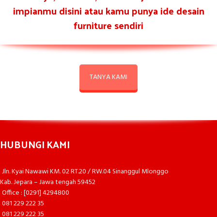
impianmu disini atau kamu punya ide desain
furniture sendiri
TANYA KAMI
HUBUNGI KAMI
Jln. Kyai Nawawi KM. 02 RT.20 / RW.04 Sinanggul Mlonggo
Kab. Jepara – Jawa tengah 59452
Office : [0291] 4294800
081 229 222 35
081 229 222 35