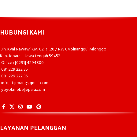
HUBUNGI KAMI
Jln. Kyai Nawawi KM. 02 RT.20 / RW.04 Sinanggul Mlonggo
Kab. Jepara – Jawa tengah 59452
Office : [0291] 4294800
081 229 222 35
081 229 222 35
infojatijepara@gmail.com
yoyokmebeljepara.com
LAYANAN PELANGGAN