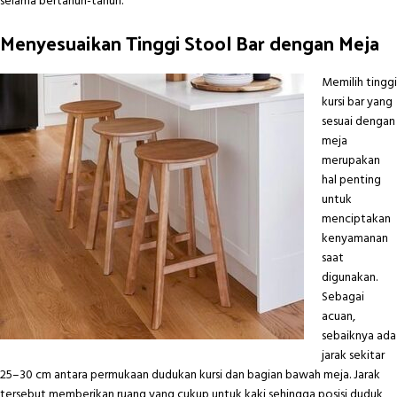
selama bertahun-tahun.
Menyesuaikan Tinggi Stool Bar dengan Meja
Memilih tinggi
kursi bar yang
sesuai dengan
meja
merupakan
hal penting
untuk
menciptakan
kenyamanan
saat
digunakan.
Sebagai
acuan,
sebaiknya ada
jarak sekitar
25–30 cm antara permukaan dudukan kursi dan bagian bawah meja. Jarak
tersebut memberikan ruang yang cukup untuk kaki sehingga posisi duduk