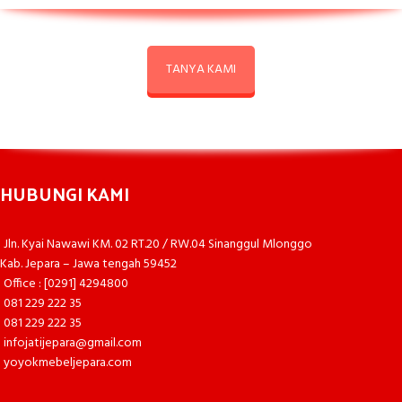
TANYA KAMI
HUBUNGI KAMI
Jln. Kyai Nawawi KM. 02 RT.20 / RW.04 Sinanggul Mlonggo
Kab. Jepara – Jawa tengah 59452
Office : [0291] 4294800
081 229 222 35
081 229 222 35
infojatijepara@gmail.com
yoyokmebeljepara.com