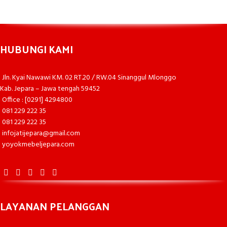
HUBUNGI KAMI
Jln. Kyai Nawawi KM. 02 RT.20 / RW.04 Sinanggul Mlonggo
Kab. Jepara – Jawa tengah 59452
Office : [0291] 4294800
081 229 222 35
081 229 222 35
infojatijepara@gmail.com
yoyokmebeljepara.com
LAYANAN PELANGGAN