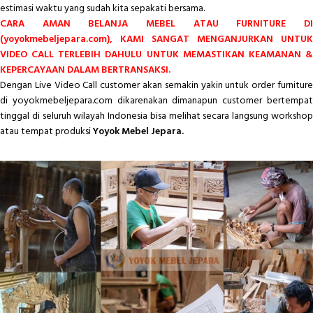
estimasi waktu yang sudah kita sepakati bersama.
CARA AMAN BELANJA MEBEL ATAU FURNITURE DI
(yoyokmebeljepara.com), KAMI SANGAT MENGANJURKAN UNTUK
VIDEO CALL TERLEBIH DAHULU UNTUK MEMASTIKAN KEAMANAN &
KEPERCAYAAN DALAM BERTRANSAKSI.
Dengan Live Video Call customer akan semakin yakin untuk order furniture
di yoyokmebeljepara.com dikarenakan dimanapun customer bertempat
tinggal di seluruh wilayah Indonesia bisa melihat secara langsung workshop
atau tempat produksi
Yoyok Mebel Jepara.