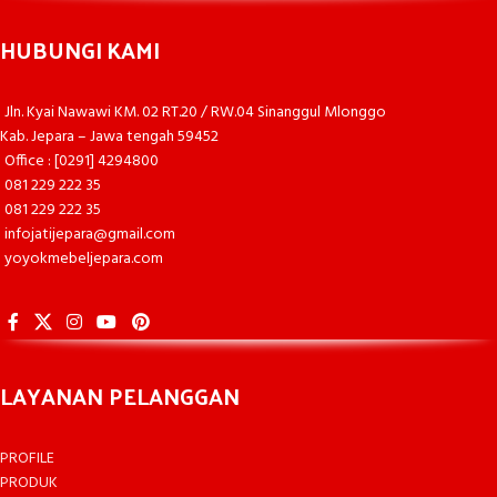
HUBUNGI KAMI
Jln. Kyai Nawawi KM. 02 RT.20 / RW.04 Sinanggul Mlonggo
Kab. Jepara – Jawa tengah 59452
Office : [0291] 4294800
081 229 222 35
081 229 222 35
infojatijepara@gmail.com
yoyokmebeljepara.com
LAYANAN PELANGGAN
PROFILE
PRODUK