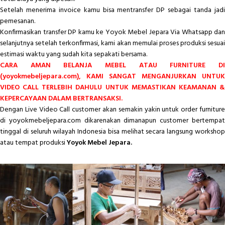
Setelah menerima invoice kamu bisa mentransfer DP sebagai tanda jadi
pemesanan.
Konfirmasikan transfer DP kamu ke Yoyok Mebel Jepara Via Whatsapp dan
selanjutnya setelah terkonfirmasi, kami akan memulai proses produksi sesuai
estimasi waktu yang sudah kita sepakati bersama.
CARA AMAN BELANJA MEBEL ATAU FURNITURE DI
(yoyokmebeljepara.com), KAMI SANGAT MENGANJURKAN UNTUK
VIDEO CALL TERLEBIH DAHULU UNTUK MEMASTIKAN KEAMANAN &
KEPERCAYAAN DALAM BERTRANSAKSI.
Dengan Live Video Call customer akan semakin yakin untuk order furniture
di yoyokmebeljepara.com dikarenakan dimanapun customer bertempat
tinggal di seluruh wilayah Indonesia bisa melihat secara langsung workshop
atau tempat produksi
Yoyok Mebel Jepara.