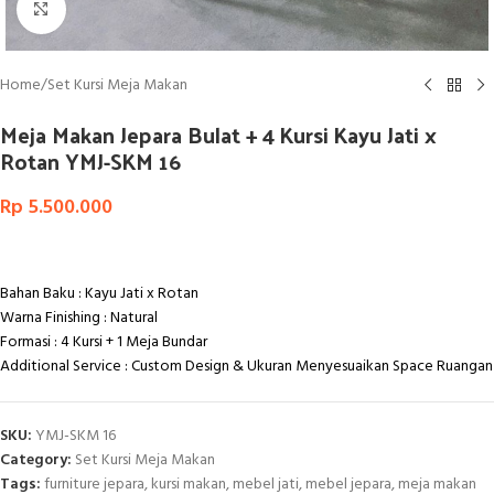
Click to enlarge
Home
/
Set Kursi Meja Makan
Meja Makan Jepara Bulat + 4 Kursi Kayu Jati x
Rotan YMJ-SKM 16
Rp
5.500.000
Bahan Baku : Kayu Jati x Rotan
Warna Finishing : Natural
Formasi : 4 Kursi + 1
Meja Bundar
Additional Service : Custom Design & Ukuran Menyesuaikan Space Ruangan
SKU:
YMJ-SKM 16
Category:
Set Kursi Meja Makan
Tags:
furniture jepara
,
kursi makan
,
mebel jati
,
mebel jepara
,
meja makan