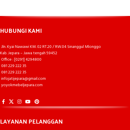
HUBUNGI KAMI
Jln. Kyai Nawawi KM. 02 RT.20 / RW.04 Sinanggul Mlonggo
Kab. Jepara – Jawa tengah 59452
Office : [0291] 4294800
081 229 222 35
081 229 222 35
infojatijepara@gmail.com
yoyokmebeljepara.com
LAYANAN PELANGGAN