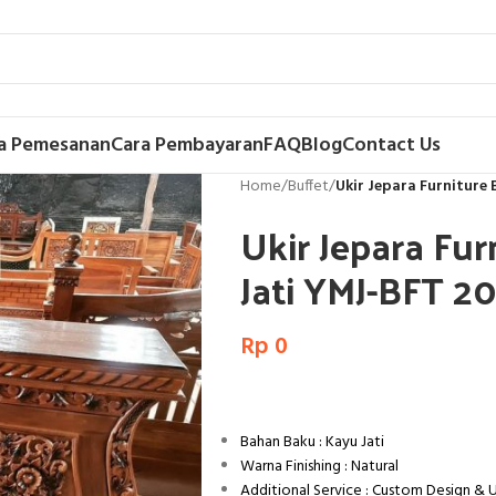
a Pemesanan
Cara Pembayaran
FAQ
Blog
Contact Us
Home
/
Buffet
/
Ukir Jepara Furniture 
Ukir Jepara Fur
Jati YMJ-BFT 2
Rp
0
Bahan Baku : Kayu Jati
Warna Finishing : Natural
Additional Service : Custom Design &