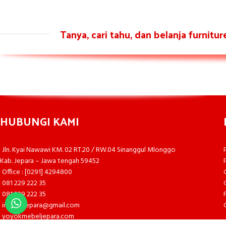
Tanya, cari tahu, dan belanja furnitu
HUBUNGI KAMI
Jln. Kyai Nawawi KM. 02 RT.20 / RW.04 Sinanggul Mlonggo
Kab. Jepara – Jawa tengah 59452
Office : [0291] 4294800
081 229 222 35
081 229 222 35
infojatijepara@gmail.com
yoyokmebeljepara.com