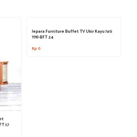
Jepara Furniture Buffet TV Ukir Kayu Jati
YMJ-BFT 24
Rp
0
et
Je
FT 17
Ko
Rp