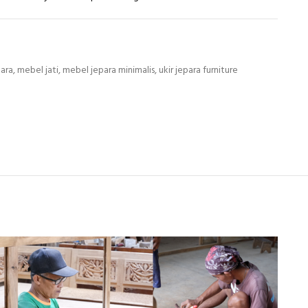
para
,
mebel jati
,
mebel jepara minimalis
,
ukir jepara furniture