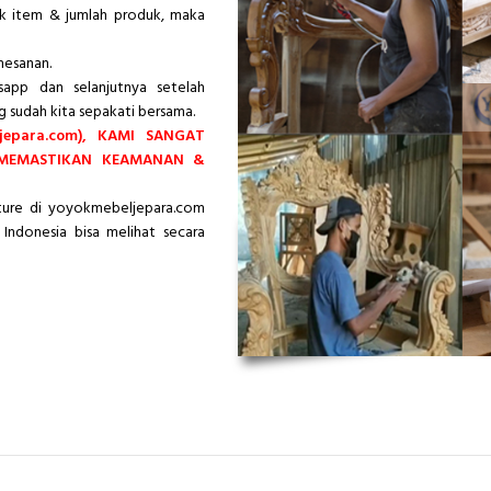
ik item & jumlah produk, maka
mesanan.
app dan selanjutnya setelah
g sudah kita sepakati bersama.
epara.com), KAMI SANGAT
 MEMASTIKAN KEAMANAN &
iture di yoyokmebeljepara.com
Indonesia bisa melihat secara