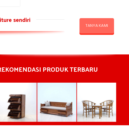
ture sendiri
TANYA KAMI
REKOMENDASI PRODUK TERBARU