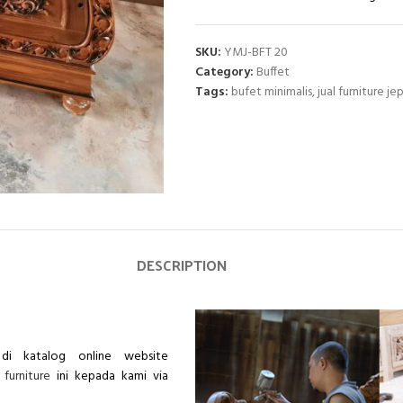
SKU:
YMJ-BFT 20
Category:
Buffet
Tags:
bufet minimalis
,
jual furniture je
DESCRIPTION
di katalog online website
 furniture
ini kepada kami via