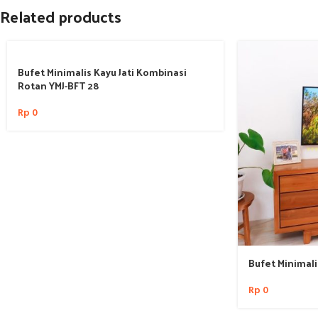
Related products
Bufet Minimalis Kayu Jati Kombinasi
Rotan YMJ-BFT 28
Rp
0
Bufet Minimali
Rp
0