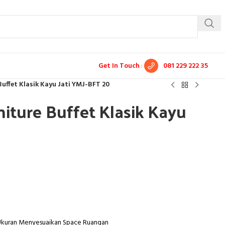
Get In Touch
:
081 229 222 35
Buffet Klasik Kayu Jati YMJ-BFT 20
niture Buffet Klasik Kayu
0
 Ukuran Menyesuaikan Space Ruangan