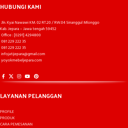
HUBUNGI KAMI
Jln. Kyai Nawawi KM. 02 RT.20 / RW.04 Sinanggul Mlonggo
Kab. Jepara – Jawa tengah 59452
Office : [0291] 4294800
081 229 222 35
081 229 222 35
infojatijepara@gmail.com
yoyokmebeljepara.com
LAYANAN PELANGGAN
PROFILE
PRODUK
CARA PEMESANAN