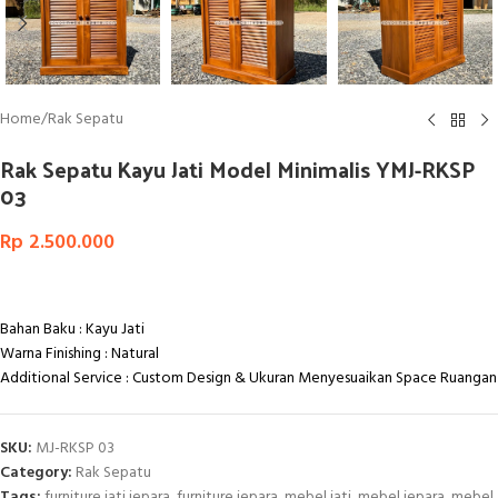
Home
/
Rak Sepatu
Rak Sepatu Kayu Jati Model Minimalis YMJ-RKSP
03
Rp
2.500.000
Bahan Baku : Kayu Jati
Warna Finishing : Natural
Additional Service : Custom Design & Ukuran Menyesuaikan Space Ruangan
SKU:
MJ-RKSP 03
Category:
Rak Sepatu
Tags:
furniture jati jepara
,
furniture jepara
,
mebel jati
,
mebel jepara
,
mebel