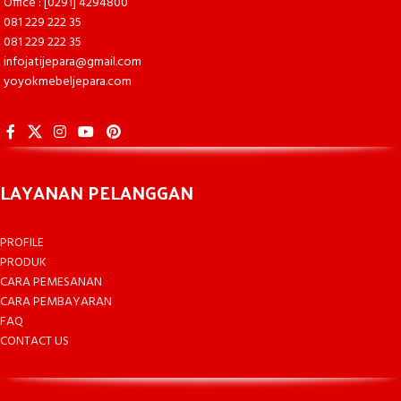
Office : [0291] 4294800
081 229 222 35
081 229 222 35
infojatijepara@gmail.com
yoyokmebeljepara.com
LAYANAN PELANGGAN
PROFILE
PRODUK
CARA PEMESANAN
CARA PEMBAYARAN
FAQ
CONTACT US