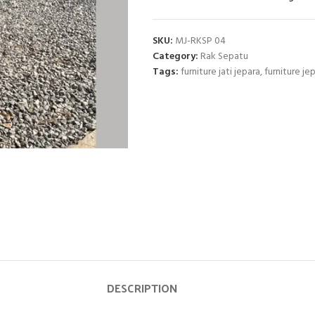
SKU:
MJ-RKSP 04
Category:
Rak Sepatu
Tags:
furniture jati jepara
,
furniture je
DESCRIPTION