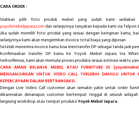
CARA ORDER :
Silahkan pilih foto produk mebel yang sudah kami sediakan 
yoyokmebeljepara.com
dan selanjutnya tanyakan kepada kami via Telpon 
Jika sudah memilih foto produk yang sesuai dengan keinginan kamu, ba
selanjutnya kami akan mengirimkan invoice total biaya yang dipesan.
Setelah menerima invoice kamu bisa mentransfer DP sebagai tanda jadi pe
Konfirmasikan transfer DP kamu ke Yoyok Mebel Jepara Via Whats
terkonfirmasi, kami akan memulai proses produksi sesuai estimasi waktu yan
CARA AMAN BELANJA MEBEL ATAU FURNITURE DI (yoyokmebelj
MENGANJURKAN UNTUK VIDEO CALL TERLEBIH DAHULU UNTUK
KEPERCAYAAN DALAM BERTRANSAKSI.
Dengan Live Video Call customer akan semakin yakin untuk order furn
dikarenakan dimanapun customer bertempat tinggal di seluruh wilayah 
langsung workshop atau tempat produksi
Yoyok Mebel Jepara.