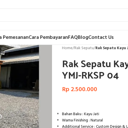
a Pemesanan
Cara Pembayaran
FAQ
Blog
Contact Us
Home
/
Rak Sepatu
/
Rak Sepatu Kayu 
Rak Sepatu Kay
YMJ-RKSP 04
Rp
2.500.000
Bahan Baku : Kayu Jati
Warna Finishing : Natural
Additional Service : Custom Design &