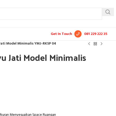
Get In Touch
:
081 229 222 35
Jati Model Minimalis YMJ-RKSP 04
u Jati Model Minimalis
 Ukuran Menyesuaikan Space Ruangan