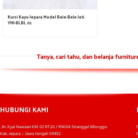
Kursi Kayu Jepara Model Bale-Bale Jati
YMJ-BLBL 01
Tanya, cari tahu, dan belanja furnitu
HUBUNGI KAMI
Jln. Kyai Nawawi KM. 02 RT.20 / RW.04 Sinanggul Mlonggo
Kab. Jepara – Jawa tengah 59452