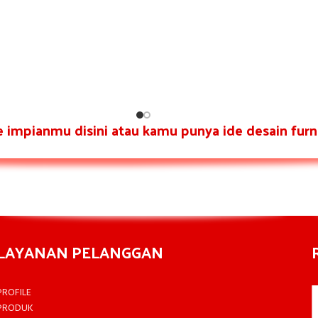
re impianmu disini atau kamu punya ide desain furni
LAYANAN PELANGGAN
PROFILE
PRODUK