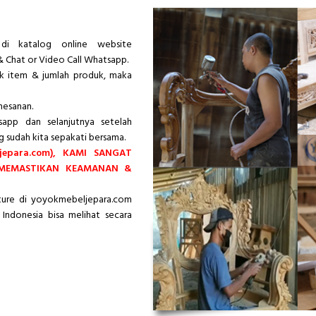
di katalog online website
& Chat or Video Call Whatsapp.
ik item & jumlah produk, maka
mesanan.
app dan selanjutnya setelah
g sudah kita sepakati bersama.
epara.com), KAMI SANGAT
 MEMASTIKAN KEAMANAN &
iture di yoyokmebeljepara.com
Indonesia bisa melihat secara