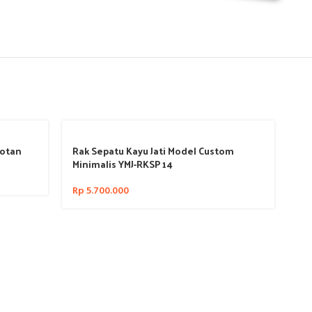
Rotan
Rak Sepatu Kayu Jati Model Custom
Ra
Minimalis YMJ-RKSP 14
RK
Rp
5.700.000
Rp