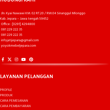
Jln. Kyai Nawawi KM. 02 RT.20 / RW.04 Sinanggul Mlonggo
Kab. Jepara – Jawa tengah 59452
Office : [0291] 4294800
081 229 222 35
081 229 222 35
infojatijepara@gmail.com
yoyokmebeljepara.com
LAYANAN PELANGGAN
PROFILE
PRODUK
CARA PEMESANAN
CARA PEMBAYARAN