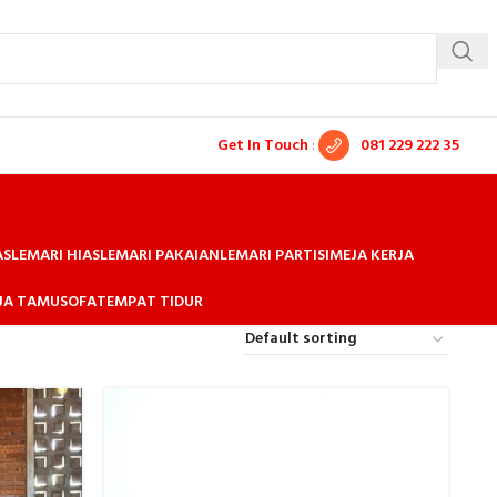
Get In Touch
:
081 229 222 35
AS
LEMARI HIAS
LEMARI PAKAIAN
LEMARI PARTISI
MEJA KERJA
EJA TAMU
SOFA
TEMPAT TIDUR