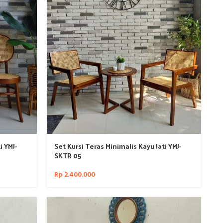
i YMJ-
Set Kursi Teras Minimalis Kayu Jati YMJ-
SKTR 05
Rp
2.400.000