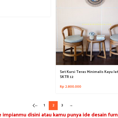
Set Kursi Teras Minimalis Kayu Jat
SKTR 12
Rp
2.800.000
←
1
2
3
→
re impianmu disini atau kamu punya ide desain furni