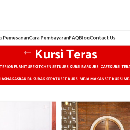
a Pemesanan
Cara Pembayaran
FAQ
Blog
Contact Us
Kursi Teras
TERIOR FURNITURE
KITCHEN SET
KURSI
KURSI BAR
KURSI CAFE
KURSI TER
IAS
NAKAS
RAK BUKU
RAK SEPATU
SET KURSI MEJA MAKAN
SET KURSI M