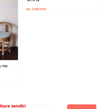
Rp
2.500.000
i YMJ-
ture sendiri