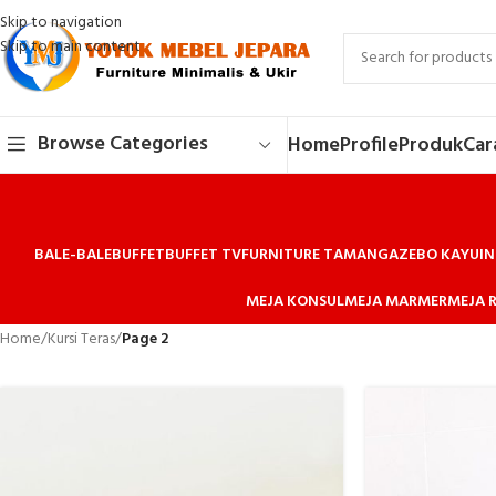
Skip to navigation
Skip to main content
Browse Categories
Home
Profile
Produk
Car
BALE-BALE
BUFFET
BUFFET TV
FURNITURE TAMAN
GAZEBO KAYU
IN
MEJA KONSUL
MEJA MARMER
MEJA R
Home
/
Kursi Teras
/
Page 2