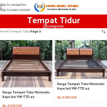
Skip to navigation
Skip to main content
Tempat Tidur
Categories
Home
/
Tempat Tidur
/
Page 3
Harga Tempat Tidur Minimalis
Kayu Jati YMJ-TTD 44
Harga Tempat Tidur Minimalis
Kayu Jati YMJ-TTD 43
Rp
4.500.000
Rp
4.500.000