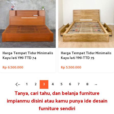
Harga Tempat Tidur Minimalis
Harga Tempat Tidur Minimalis
Kayu Jati YMJ-TTD 74
Kayu Jati YMJ-TTD 75
Rp
6.500.000
Rp
5.500.000
←
1
2
3
4
5
6
7
8
→
Tanya, cari tahu, dan belanja furniture
impianmu disini atau kamu punya ide desain
furniture sendiri