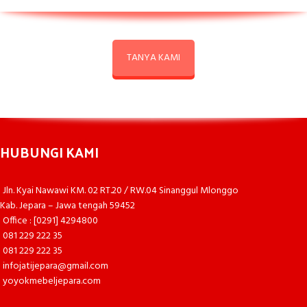
TANYA KAMI
HUBUNGI KAMI
Jln. Kyai Nawawi KM. 02 RT.20 / RW.04 Sinanggul Mlonggo
Kab. Jepara – Jawa tengah 59452
Office : [0291] 4294800
081 229 222 35
081 229 222 35
infojatijepara@gmail.com
yoyokmebeljepara.com