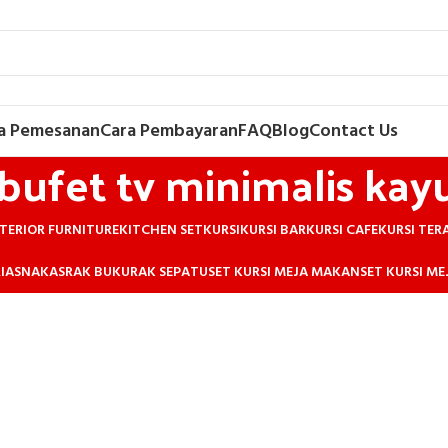
a Pemesanan
Cara Pembayaran
FAQ
Blog
Contact Us
bufet tv minimalis kay
TERIOR FURNITURE
KITCHEN SET
KURSI
KURSI BAR
KURSI CAFE
KURSI TER
IAS
NAKAS
RAK BUKU
RAK SEPATU
SET KURSI MEJA MAKAN
SET KURSI M