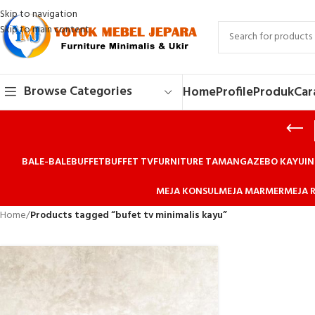
Skip to navigation
Skip to main content
Browse Categories
Home
Profile
Produk
Car
BALE-BALE
BUFFET
BUFFET TV
FURNITURE TAMAN
GAZEBO KAYU
IN
MEJA KONSUL
MEJA MARMER
MEJA R
Home
/
Products tagged “bufet tv minimalis kayu”