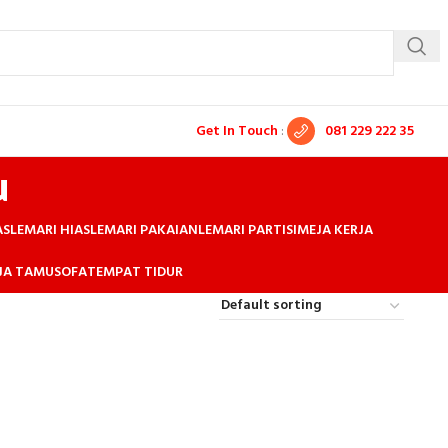
Get In Touch
:
081 229 222 35
u
AS
LEMARI HIAS
LEMARI PAKAIAN
LEMARI PARTISI
MEJA KERJA
EJA TAMU
SOFA
TEMPAT TIDUR