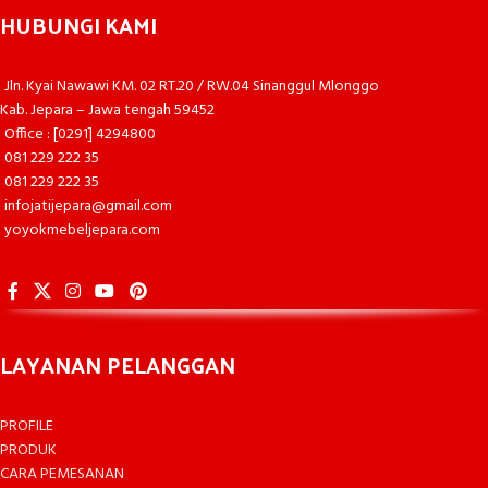
HUBUNGI KAMI
Jln. Kyai Nawawi KM. 02 RT.20 / RW.04 Sinanggul Mlonggo
Kab. Jepara – Jawa tengah 59452
Office : [0291] 4294800
081 229 222 35
081 229 222 35
infojatijepara@gmail.com
yoyokmebeljepara.com
LAYANAN PELANGGAN
PROFILE
PRODUK
CARA PEMESANAN