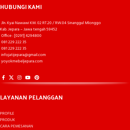
HUBUNGI KAMI
Jln. Kyai Nawawi KM. 02 RT.20 / RW.04 Sinanggul Mlonggo
Kab. Jepara – Jawa tengah 59452
Office : [0291] 4294800
081 229 222 35
081 229 222 35
infojatijepara@gmail.com
yoyokmebeljepara.com
LAYANAN PELANGGAN
PROFILE
PRODUK
CARA PEMESANAN