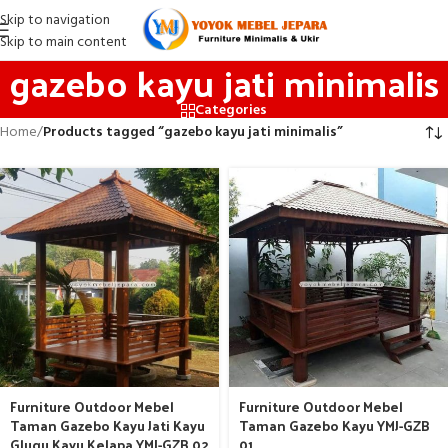
Skip to navigation
Skip to main content
gazebo kayu jati minimalis
Categories
Home
/
Products tagged “gazebo kayu jati minimalis”
Furniture Outdoor Mebel
Furniture Outdoor Mebel
Taman Gazebo Kayu Jati Kayu
Taman Gazebo Kayu YMJ-GZB
Glugu Kayu Kelapa YMJ-GZB 02
01