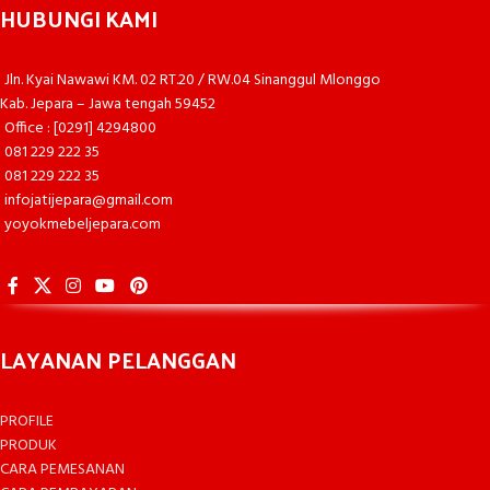
HUBUNGI KAMI
Jln. Kyai Nawawi KM. 02 RT.20 / RW.04 Sinanggul Mlonggo
Kab. Jepara – Jawa tengah 59452
Office : [0291] 4294800
081 229 222 35
081 229 222 35
infojatijepara@gmail.com
yoyokmebeljepara.com
LAYANAN PELANGGAN
PROFILE
PRODUK
CARA PEMESANAN