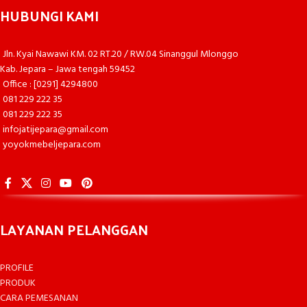
HUBUNGI KAMI
Jln. Kyai Nawawi KM. 02 RT.20 / RW.04 Sinanggul Mlonggo
Kab. Jepara – Jawa tengah 59452
Office : [0291] 4294800
081 229 222 35
081 229 222 35
infojatijepara@gmail.com
yoyokmebeljepara.com
LAYANAN PELANGGAN
PROFILE
PRODUK
CARA PEMESANAN