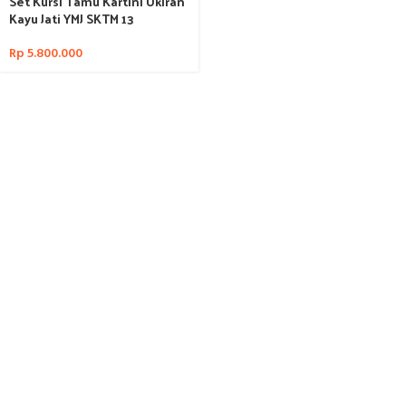
Set Kursi Tamu Kartini Ukiran
Kayu Jati YMJ SKTM 13
Rp
5.800.000