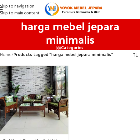
Skip to navigation
Skip to main content
harga mebel jepara
minimalis
Categories
Home
/
Products tagged “harga mebel jepara minimalis”