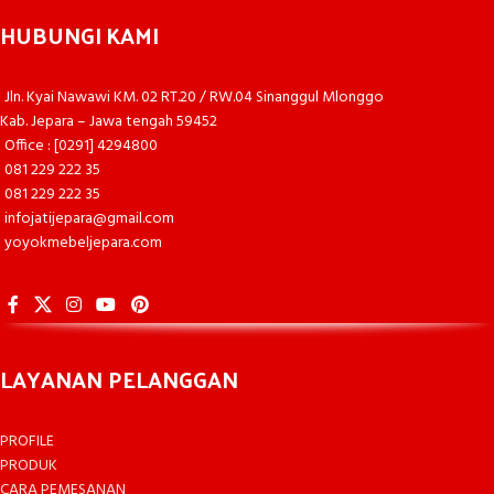
HUBUNGI KAMI
Jln. Kyai Nawawi KM. 02 RT.20 / RW.04 Sinanggul Mlonggo
Kab. Jepara – Jawa tengah 59452
Office : [0291] 4294800
081 229 222 35
081 229 222 35
infojatijepara@gmail.com
yoyokmebeljepara.com
LAYANAN PELANGGAN
PROFILE
PRODUK
CARA PEMESANAN