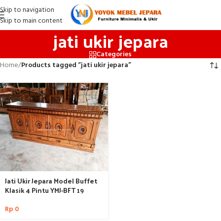
Skip to navigation
Skip to main content
jati ukir jepara
Categories
Home
/
Products tagged “jati ukir jepara”
Jati Ukir Jepara Model Buffet
Klasik 4 Pintu YMJ-BFT 19
Rp
0