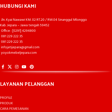
HUBUNGI KAMI
Jln. Kyai Nawawi KM. 02 RT.20 / RW.04 Sinanggul Mlonggo
Kab. Jepara – Jawa tengah 59452
Office : [0291] 4294800
081 229 222 35
081 229 222 35
infojatijepara@gmail.com
yoyokmebeljepara.com
LAYANAN PELANGGAN
PROFILE
PRODUK
CARA PEMESANAN