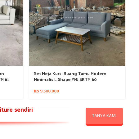
rn
Set Meja Kursi Ruang Tamu Modern
TM 61
Minimalis L Shape YMJ SKTM 60
Rp
9.500.000
ture sendiri
TANYA KAMI