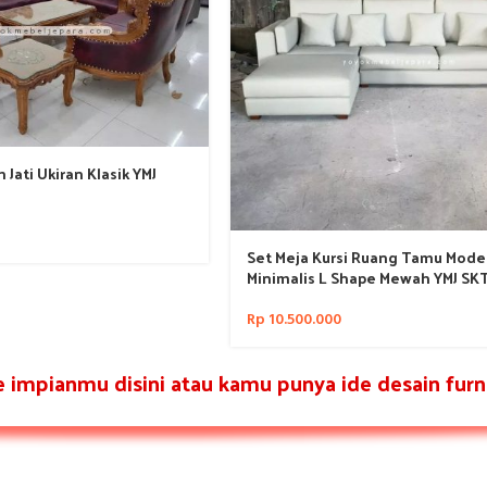
 Jati Ukiran Klasik YMJ
Set Meja Kursi Ruang Tamu Mode
Minimalis L Shape Mewah YMJ SK
Rp
10.500.000
re impianmu disini atau kamu punya ide desain furni