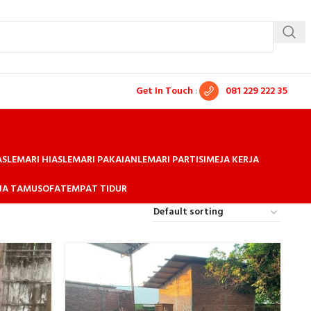
Get In Touch
:
081 229 222 35
AS
LEMARI HIAS
LEMARI PAKAIAN
LEMARI PARTISI
MEJA KERJA
EJA TAMU
SOFA
TEMPAT TIDUR