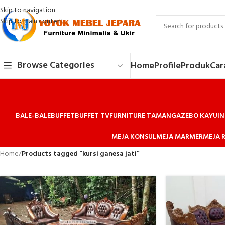
Skip to navigation
Skip to main content
Browse Categories
Home
Profile
Produk
Car
BALE-BALE
BUFFET
BUFFET TV
FURNITURE TAMAN
GAZEBO KAYU
IN
MEJA KONSUL
MEJA MARMER
MEJA R
Home
/
Products tagged “kursi ganesa jati”