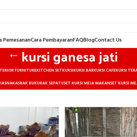
a Pemesanan
Cara Pembayaran
FAQ
Blog
Contact Us
kursi ganesa jati
TERIOR FURNITURE
KITCHEN SET
KURSI
KURSI BAR
KURSI CAFE
KURSI TER
IAS
NAKAS
RAK BUKU
RAK SEPATU
SET KURSI MEJA MAKAN
SET KURSI M