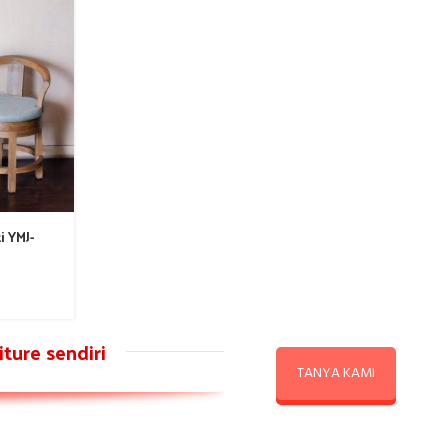
i YMJ-
ture sendiri
TANYA KAMI