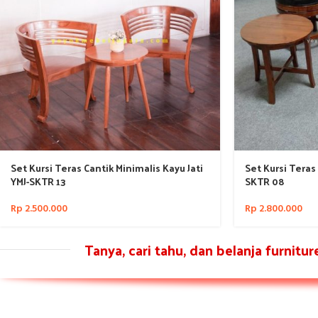
Set Kursi Teras Cantik Minimalis Kayu Jati
Set Kursi Teras 
YMJ-SKTR 13
SKTR 08
Rp
2.500.000
Rp
2.800.000
Tanya, cari tahu, dan belanja furnitu