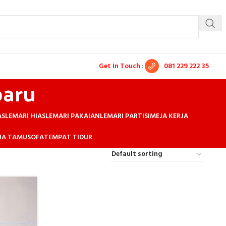
Get In Touch
:
081 229 222 35
baru
AS
LEMARI HIAS
LEMARI PAKAIAN
LEMARI PARTISI
MEJA KERJA
EJA TAMU
SOFA
TEMPAT TIDUR