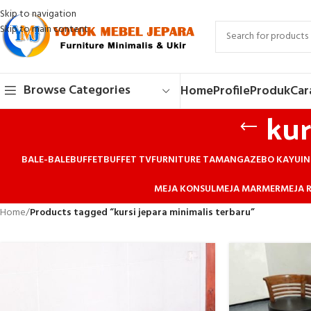
Skip to navigation
Skip to main content
Browse Categories
Home
Profile
Produk
Car
kur
BALE-BALE
BUFFET
BUFFET TV
FURNITURE TAMAN
GAZEBO KAYU
IN
MEJA KONSUL
MEJA MARMER
MEJA R
Home
/
Products tagged “kursi jepara minimalis terbaru”