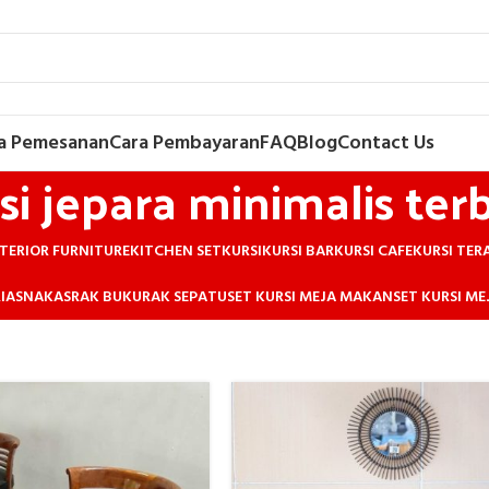
a Pemesanan
Cara Pembayaran
FAQ
Blog
Contact Us
si jepara minimalis ter
TERIOR FURNITURE
KITCHEN SET
KURSI
KURSI BAR
KURSI CAFE
KURSI TER
IAS
NAKAS
RAK BUKU
RAK SEPATU
SET KURSI MEJA MAKAN
SET KURSI M