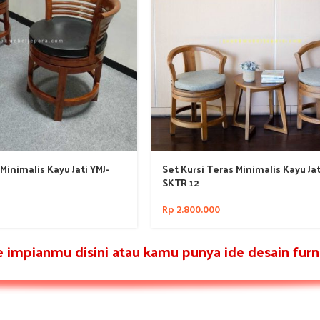
Minimalis Kayu Jati YMJ-
Set Kursi Teras Minimalis Kayu Jat
SKTR 12
Rp
2.800.000
re impianmu disini atau kamu punya ide desain furni