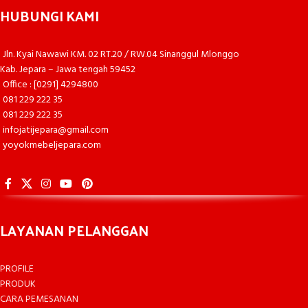
HUBUNGI KAMI
Jln. Kyai Nawawi KM. 02 RT.20 / RW.04 Sinanggul Mlonggo
Kab. Jepara – Jawa tengah 59452
Office : [0291] 4294800
081 229 222 35
081 229 222 35
infojatijepara@gmail.com
yoyokmebeljepara.com
LAYANAN PELANGGAN
PROFILE
PRODUK
CARA PEMESANAN