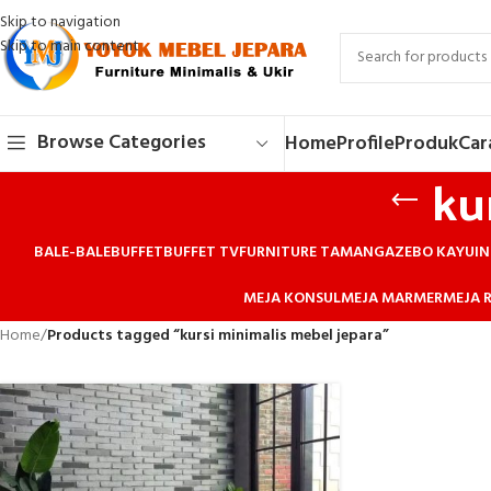
Skip to navigation
Skip to main content
Browse Categories
Home
Profile
Produk
Car
ku
BALE-BALE
BUFFET
BUFFET TV
FURNITURE TAMAN
GAZEBO KAYU
IN
MEJA KONSUL
MEJA MARMER
MEJA R
Home
/
Products tagged “kursi minimalis mebel jepara”