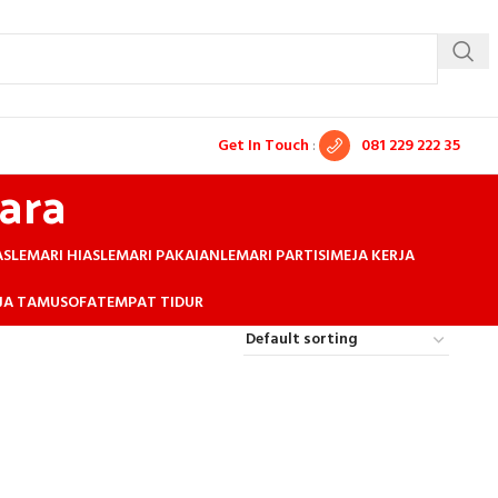
Get In Touch
:
081 229 222 35
ara
AS
LEMARI HIAS
LEMARI PAKAIAN
LEMARI PARTISI
MEJA KERJA
EJA TAMU
SOFA
TEMPAT TIDUR