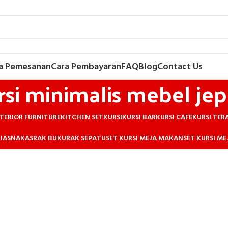
a Pemesanan
Cara Pembayaran
FAQ
Blog
Contact Us
rsi minimalis mebel jep
TERIOR FURNITURE
KITCHEN SET
KURSI
KURSI BAR
KURSI CAFE
KURSI TER
IAS
NAKAS
RAK BUKU
RAK SEPATU
SET KURSI MEJA MAKAN
SET KURSI M