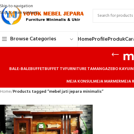
Skip to navigation
Skip to main content
Browse Categories
Home
Profile
Produk
Car
m
BALE-BALE
BUFFET
BUFFET TV
FURNITURE TAMAN
GAZEBO KAYU
IN
MEJA KONSUL
MEJA MARMER
MEJA R
Home
/
Products tagged “mebel jati jepara minimalis”