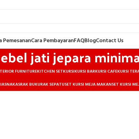
a Pemesanan
Cara Pembayaran
FAQ
Blog
Contact Us
ebel jati jepara minima
TERIOR FURNITURE
KITCHEN SET
KURSI
KURSI BAR
KURSI CAFE
KURSI TER
IAS
NAKAS
RAK BUKU
RAK SEPATU
SET KURSI MEJA MAKAN
SET KURSI M