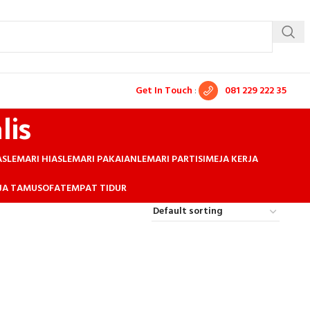
Get In Touch
:
081 229 222 35
lis
AS
LEMARI HIAS
LEMARI PAKAIAN
LEMARI PARTISI
MEJA KERJA
EJA TAMU
SOFA
TEMPAT TIDUR