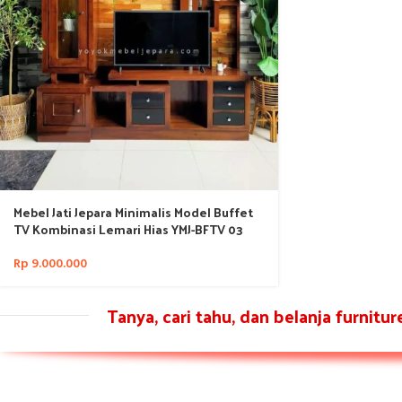
Mebel Jati Jepara Minimalis Model Buffet
TV Kombinasi Lemari Hias YMJ-BFTV 03
Rp
9.000.000
Tanya, cari tahu, dan belanja furnitu