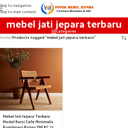
Skip to navigation
Skip to main content
mebel jati jepara terbaru
Categories
Home
/
Products tagged “mebel jati jepara terbaru”
Mebel Jati Jepara Terbaru
Model Kursi Cafe Minimalis
Kombinasi Rotan YMJ KC 77