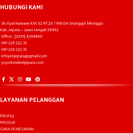
HUBUNGI KAMI
Jln. Kyai Nawawi KM. 02 RT.20 / RW.04 Sinanggul Mlonggo
Kab. Jepara – Jawa tengah 59452
Office : [0291] 4294800
081 229 222 35
081 229 222 35
infojatijepara@gmail.com
yoyokmebeljepara.com
LAYANAN PELANGGAN
PROFILE
PRODUK
CARA PEMESANAN