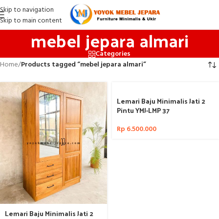
Skip to navigation
Skip to main content
mebel jepara almari
Categories
Home
/
Products tagged “mebel jepara almari”
Lemari Baju Minimalis Jati 2
Pintu YMJ-LMP 37
Rp
6.500.000
Lemari Baju Minimalis Jati 2