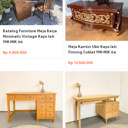
Katalog Furniture Meja Kerja
Minimalis Vintage Kayu Jati
YMJ-MJK 06
Meja Kantor Ukir Kayu Jati
Finisng Coklat YMJ-MJK 04
Rp
4.800.000
Rp
12.500.000