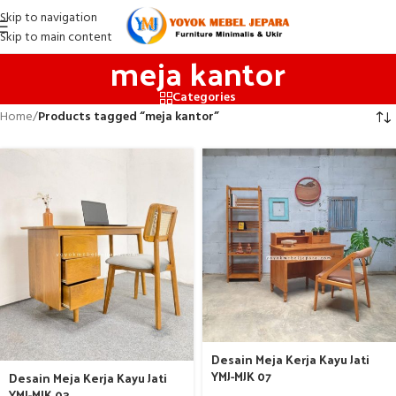
Skip to navigation
Skip to main content
meja kantor
Categories
Home
/
Products tagged “meja kantor”
Desain Meja Kerja Kayu Jati
YMJ-MJK 07
Desain Meja Kerja Kayu Jati
YMJ-MJK 03