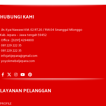
HUBUNGI KAMI
Jln. Kyai Nawawi KM. 02 RT.20 / RW.04 Sinanggul Mlonggo
Kab. Jepara – Jawa tengah 59452
Office : [0291] 4294800
081 229 222 35
081 229 222 35
infojatijepara@gmail.com
yoyokmebeljepara.com
LAYANAN PELANGGAN
PROFILE