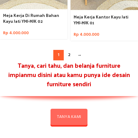
Meja Kerja Di Rumah Bahan
Meja Kerja Kantor Kayu Jati
Kayu Jati YMJ-MJK 02
YMJ-MJK 01
Rp
4.000.000
Rp
4.000.000
1
2
→
Tanya, cari tahu, dan belanja furniture
impianmu disini atau kamu punya ide desain
furniture sendiri
TANYA KAMI