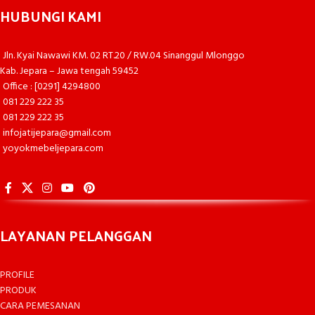
HUBUNGI KAMI
Jln. Kyai Nawawi KM. 02 RT.20 / RW.04 Sinanggul Mlonggo
Kab. Jepara – Jawa tengah 59452
Office : [0291] 4294800
081 229 222 35
081 229 222 35
infojatijepara@gmail.com
yoyokmebeljepara.com
LAYANAN PELANGGAN
PROFILE
PRODUK
CARA PEMESANAN