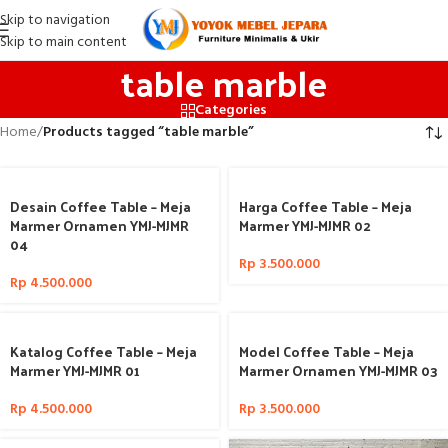
Skip to navigation
Skip to main content
table marble
Categories
Home
/
Products tagged “table marble”
Desain Coffee Table – Meja
Harga Coffee Table – Meja
Marmer Ornamen YMJ-MJMR
Marmer YMJ-MJMR 02
04
Rp
3.500.000
Rp
4.500.000
Katalog Coffee Table – Meja
Model Coffee Table – Meja
Marmer YMJ-MJMR 01
Marmer Ornamen YMJ-MJMR 03
Rp
4.500.000
Rp
3.500.000