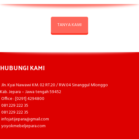
TANYA KAMI
HUBUNGI KAMI
Jln. Kyai Nawawi KM. 02 RT.20 / RW.04 Sinanggul Mlonggo
Kab. Jepara – Jawa tengah 59452
Office : [0291] 4294800
081 229 222 35
081 229 222 35
infojatijepara@gmail.com
yoyokmebeljepara.com