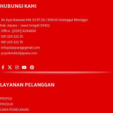
HUBUNGI KAMI
Jln. Kyai Nawawi KM. 02 RT.20 / RW.04 Sinanggul Mlonggo
Kab. Jepara – Jawa tengah 59452
Office : [0291] 4294800
081 229 222 35
081 229 222 35
infojatijepara@gmail.com
yoyokmebeljepara.com
LAYANAN PELANGGAN
PROFILE
PRODUK
CARA PEMESANAN