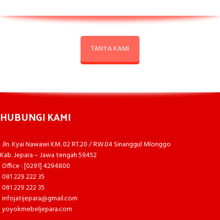
TANYA KAMI
HUBUNGI KAMI
Jln. Kyai Nawawi KM. 02 RT.20 / RW.04 Sinanggul Mlonggo
Kab. Jepara – Jawa tengah 59452
Office : [0291] 4294800
081 229 222 35
081 229 222 35
infojatijepara@gmail.com
yoyokmebeljepara.com