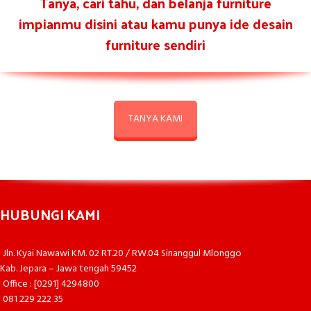
Tanya, cari tahu, dan belanja furniture
impianmu disini atau kamu punya ide desain
furniture sendiri
TANYA KAMI
HUBUNGI KAMI
Jln. Kyai Nawawi KM. 02 RT.20 / RW.04 Sinanggul Mlonggo
Kab. Jepara – Jawa tengah 59452
Office : [0291] 4294800
081 229 222 35