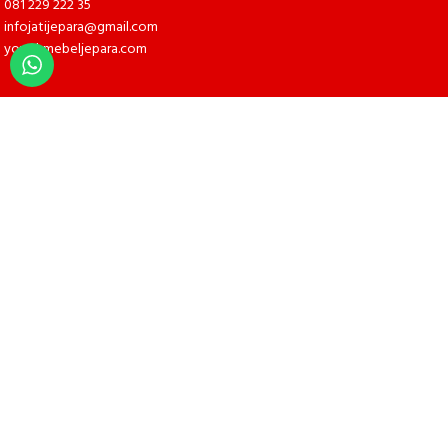
081 229 222 35
infojatijepara@gmail.com
yoyokmebeljepara.com
LAYANAN PELANGGAN
PROFILE
PRODUK
CARA PEMESANAN
CARA PEMBAYARAN
FAQ
CONTACT US
REKOMENDASI PRODUK TERBARU