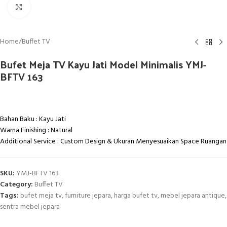
Click to enlarge
Home
/
Buffet TV
Bufet Meja TV Kayu Jati Model Minimalis YMJ-
BFTV 163
Bahan Baku : Kayu Jati
Warna Finishing : Natural
Additional Service : Custom Design & Ukuran Menyesuaikan Space Ruangan
SKU:
YMJ-BFTV 163
Category:
Buffet TV
Tags:
bufet meja tv
,
furniture jepara
,
harga bufet tv
,
mebel jepara antique
,
sentra mebel jepara