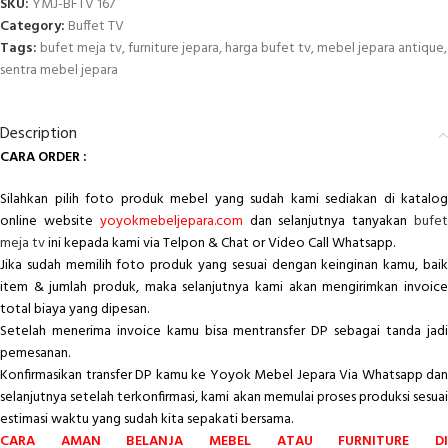
SKU:
YMJ-BFTV 167
Category:
Buffet TV
Tags:
bufet meja tv
,
furniture jepara
,
harga bufet tv
,
mebel jepara antique
,
sentra mebel jepara
Description
CARA ORDER :
Silahkan pilih foto produk mebel yang sudah kami sediakan di katalog
online website
yoyokmebeljepara.com
dan selanjutnya tanyakan
bufe
meja tv
ini kepada kami via Telpon & Chat or Video Call Whatsapp.
Jika sudah memilih foto produk yang sesuai dengan keinginan kamu, baik
item & jumlah produk, maka selanjutnya kami akan mengirimkan invoice
total biaya yang dipesan.
Setelah menerima invoice kamu bisa mentransfer DP sebagai tanda jadi
pemesanan.
Konfirmasikan transfer DP kamu ke Yoyok Mebel Jepara Via Whatsapp dan
selanjutnya setelah terkonfirmasi, kami akan memulai proses produksi sesuai
estimasi waktu yang sudah kita sepakati bersama.
CARA AMAN BELANJA MEBEL ATAU FURNITURE DI