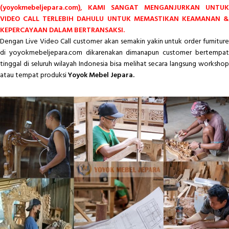
(yoyokmebeljepara.com), KAMI SANGAT MENGANJURKAN UNTUK
VIDEO CALL TERLEBIH DAHULU UNTUK MEMASTIKAN KEAMANAN &
KEPERCAYAAN DALAM BERTRANSAKSI.
Dengan Live Video Call customer akan semakin yakin untuk order furniture
di yoyokmebeljepara.com dikarenakan dimanapun customer bertempat
tinggal di seluruh wilayah Indonesia bisa melihat secara langsung workshop
atau tempat produksi
Yoyok Mebel Jepara.