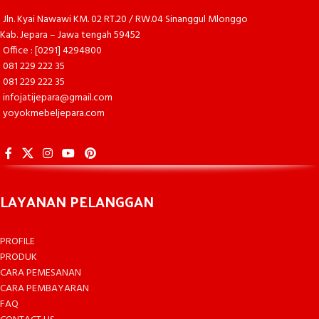
Jln. Kyai Nawawi KM. 02 RT.20 / RW.04 Sinanggul Mlonggo
Kab. Jepara – Jawa tengah 59452
Office : [0291] 4294800
081 229 222 35
081 229 222 35
infojatijepara@gmail.com
yoyokmebeljepara.com
LAYANAN PELANGGAN
PROFILE
PRODUK
CARA PEMESANAN
CARA PEMBAYARAN
FAQ