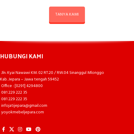
TANYA KAMI
HUBUNGI KAMI
Jln. Kyai Nawawi KM. 02 RT.20 / RW.04 Sinanggul Mlonggo
Kab. Jepara – Jawa tengah 59452
Office : [0291] 4294800
081 229 222 35
081 229 222 35
infojatijepara@gmail.com
yoyokmebeljepara.com