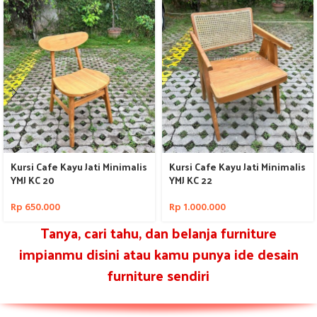
Kursi Cafe Kayu Jati Minimalis
Kursi Cafe Kayu Jati Minimalis
YMJ KC 20
YMJ KC 22
Rp
650.000
Rp
1.000.000
Tanya, cari tahu, dan belanja furniture
impianmu disini atau kamu punya ide desain
furniture sendiri