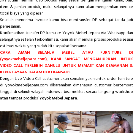
Jika sudah memilih foto produk yang sesuai dengan keinginan kamu, baik
item & jumlah produk, maka selanjutnya kami akan mengirimkan invoice
total biaya yang dipesan.
Setelah menerima invoice kamu bisa mentransfer DP sebagai tanda jadi
pemesanan.
Konfirmasikan transfer DP kamu ke Yoyok Mebel Jepara Via Whatsapp dan
selanjutnya setelah terkonfirmasi, kami akan memulai proses produksi sesuai
estimasi waktu yang sudah kita sepakati bersama.
CARA AMAN BELANJA MEBEL ATAU FURNITURE DI
(yoyokmebeljepara.com), KAMI SANGAT MENGANJURKAN UNTUK
VIDEO CALL TERLEBIH DAHULU UNTUK MEMASTIKAN KEAMANAN &
KEPERCAYAAN DALAM BERTRANSAKSI.
Dengan Live Video Call customer akan semakin yakin untuk order furniture
di yoyokmebeljepara.com dikarenakan dimanapun customer bertempat
tinggal di seluruh wilayah Indonesia bisa melihat secara langsung workshop
atau tempat produksi
Yoyok Mebel Jepara.