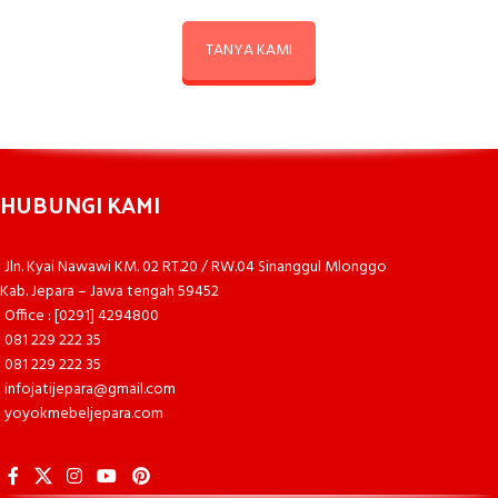
TANYA KAMI
HUBUNGI KAMI
Jln. Kyai Nawawi KM. 02 RT.20 / RW.04 Sinanggul Mlonggo
Kab. Jepara – Jawa tengah 59452
Office : [0291] 4294800
081 229 222 35
081 229 222 35
infojatijepara@gmail.com
yoyokmebeljepara.com