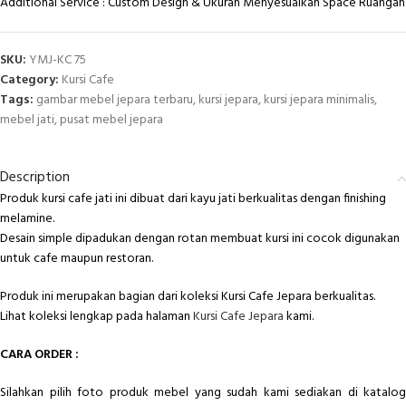
Additional Service : Custom Design & Ukuran Menyesuaikan Space Ruangan
SKU:
YMJ-KC 75
Category:
Kursi Cafe
Tags:
gambar mebel jepara terbaru
,
kursi jepara
,
kursi jepara minimalis
,
mebel jati
,
pusat mebel jepara
Description
Produk kursi cafe jati ini dibuat dari kayu jati berkualitas dengan finishing
melamine.
Desain simple dipadukan dengan rotan membuat kursi ini cocok digunakan
untuk cafe maupun restoran.
Produk ini merupakan bagian dari koleksi Kursi Cafe Jepara berkualitas.
Lihat koleksi lengkap pada halaman
Kursi Cafe Jepara
kami.
CARA ORDER :
Silahkan pilih foto produk mebel yang sudah kami sediakan di katalog