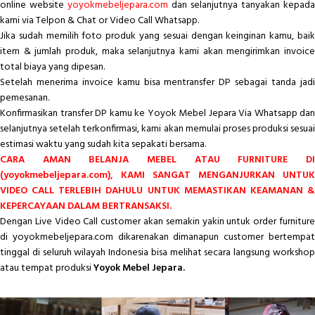
online website
yoyokmebeljepara.com
dan selanjutnya tanyakan kepada
kami via Telpon & Chat or Video Call Whatsapp.
Jika sudah memilih foto produk yang sesuai dengan keinginan kamu, baik
item & jumlah produk, maka selanjutnya kami akan mengirimkan invoice
total biaya yang dipesan.
Setelah menerima invoice kamu bisa mentransfer DP sebagai tanda jadi
pemesanan.
Konfirmasikan transfer DP kamu ke Yoyok Mebel Jepara Via Whatsapp dan
selanjutnya setelah terkonfirmasi, kami akan memulai proses produksi sesuai
estimasi waktu yang sudah kita sepakati bersama.
CARA AMAN BELANJA MEBEL ATAU FURNITURE DI
(yoyokmebeljepara.com), KAMI SANGAT MENGANJURKAN UNTUK
VIDEO CALL TERLEBIH DAHULU UNTUK MEMASTIKAN KEAMANAN &
KEPERCAYAAN DALAM BERTRANSAKSI.
Dengan Live Video Call customer akan semakin yakin untuk order furniture
di yoyokmebeljepara.com dikarenakan dimanapun customer bertempat
tinggal di seluruh wilayah Indonesia bisa melihat secara langsung workshop
atau tempat produksi
Yoyok Mebel Jepara.