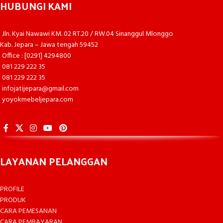
HUBUNGI KAMI
Jln. Kyai Nawawi KM. 02 RT.20 / RW.04 Sinanggul Mlonggo
Kab. Jepara – Jawa tengah 59452
Office : [0291] 4294800
081 229 222 35
081 229 222 35
infojatijepara@gmail.com
yoyokmebeljepara.com
LAYANAN PELANGGAN
PROFILE
PRODUK
CARA PEMESANAN
CARA PEMBAYARAN