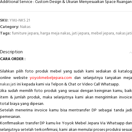
Additional Service : Custom Design & Ukuran Menyesuaikan Space Ruangan
SKU:
YMJ-NKS 21
Category:
Nakas
Tags:
furniture jepara
,
harga meja nakas
,
jati jepara
,
mebel jepara
,
nakas jati
Description
CARA ORDER :
Silahkan pilih foto produk mebel yang sudah kami sediakan di katalog
online website
yoyokmebeljepara.com
dan selanjutnya tanyakan mej
nakas jati
ini kepada kami via Telpon & Chat or Video Call Whatsapp.
Jika sudah memilih foto produk yang sesuai dengan keinginan kamu, baik
item & jumlah produk, maka selanjutnya kami akan mengirimkan invoice
total biaya yang dipesan.
Setelah menerima invoice kamu bisa mentransfer DP sebagai tanda jadi
pemesanan.
Konfirmasikan transfer DP kamu ke Yoyok Mebel Jepara Via Whatsapp dan
selanjutnya setelah terkonfirmasi, kami akan memulai proses produksi sesuai