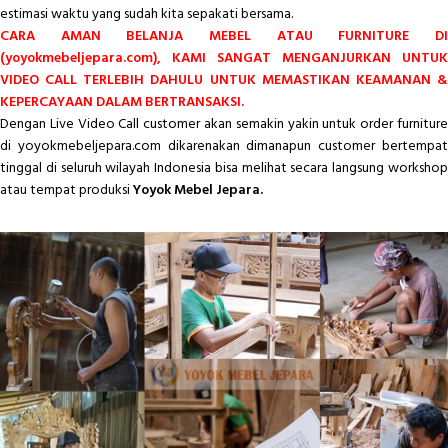
estimasi waktu yang sudah kita sepakati bersama.
CARA AMAN BELANJA MEBEL ATAU FURNITURE DI
(yoyokmebeljepara.com), KAMI SANGAT MENGANJURKAN UNTUK
VIDEO CALL TERLEBIH DAHULU UNTUK MEMASTIKAN KEAMANAN &
KEPERCAYAAN DALAM BERTRANSAKSI.
Dengan Live Video Call customer akan semakin yakin untuk order furniture
di yoyokmebeljepara.com dikarenakan dimanapun customer bertempat
tinggal di seluruh wilayah Indonesia bisa melihat secara langsung workshop
atau tempat produksi
Yoyok Mebel Jepara.