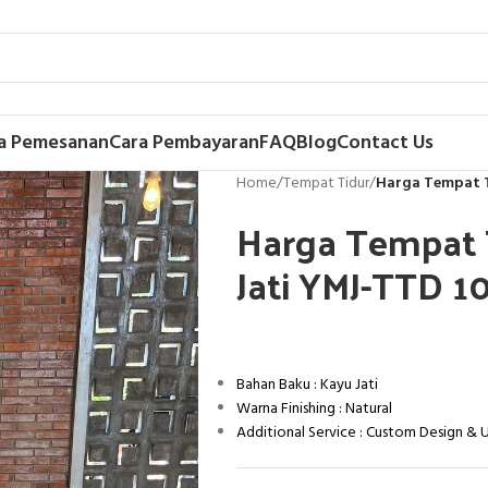
a Pemesanan
Cara Pembayaran
FAQ
Blog
Contact Us
Home
/
Tempat Tidur
/
Harga Tempat T
Harga Tempat T
Jati YMJ-TTD 1
Bahan Baku : Kayu Jati
Warna Finishing : Natural
Additional Service : Custom Design &