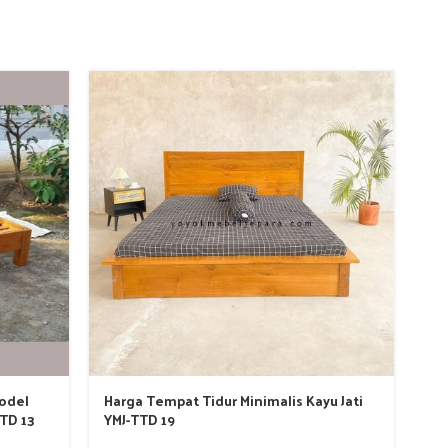
Model
Harga Tempat Tidur Minimalis Kayu Jati
Me
TTD 13
YMJ-TTD 19
Mi