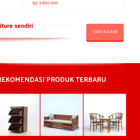
Rp
3.850.000
Rp
ture sendiri
TANYA KAMI
REKOMENDASI PRODUK TERBARU