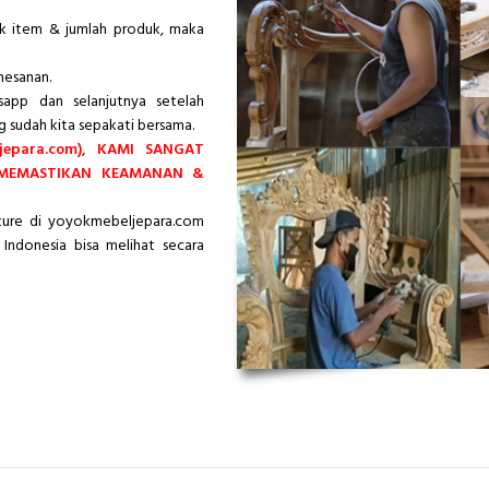
ik item & jumlah produk, maka
mesanan.
app dan selanjutnya setelah
g sudah kita sepakati bersama.
epara.com), KAMI SANGAT
 MEMASTIKAN KEAMANAN &
iture di yoyokmebeljepara.com
Indonesia bisa melihat secara