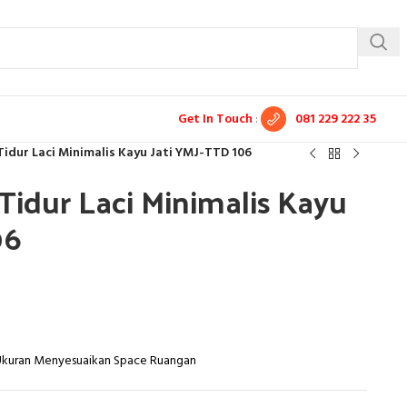
Get In Touch
:
081 229 222 35
idur Laci Minimalis Kayu Jati YMJ-TTD 106
idur Laci Minimalis Kayu
06
 Ukuran Menyesuaikan Space Ruangan