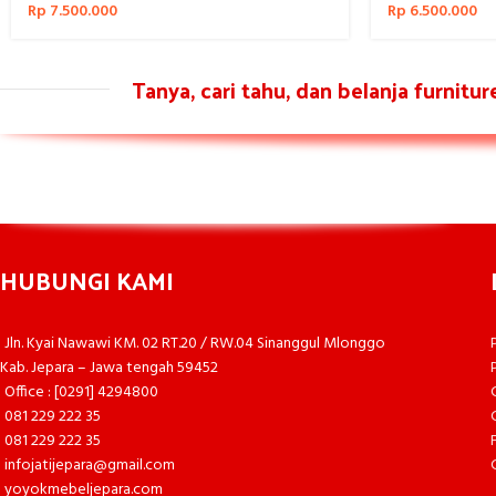
Rp
7.500.000
Rp
6.500.000
Tanya, cari tahu, dan belanja furnitu
HUBUNGI KAMI
Jln. Kyai Nawawi KM. 02 RT.20 / RW.04 Sinanggul Mlonggo
Kab. Jepara – Jawa tengah 59452
Office : [0291] 4294800
081 229 222 35
081 229 222 35
infojatijepara@gmail.com
yoyokmebeljepara.com