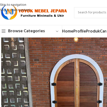
Skip to navigation
Skip to main content
Browse Categories
Home
Profile
Produk
Car