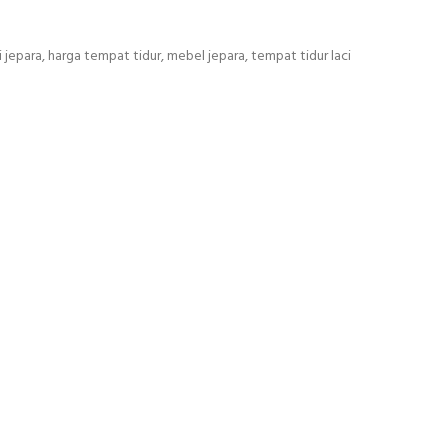
i jepara
,
harga tempat tidur
,
mebel jepara
,
tempat tidur laci