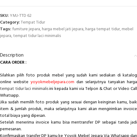
SKU:
YMJ-TTD 62
Category:
Tempat Tidur
Tags:
furniture jepara
,
harga mebel jati jepara
,
harga tempat tidur
,
mebel
jepara
,
tempat tidur laci minimalis
Description
CARA ORDER :
Silahkan pilih foto produk mebel yang sudah kami sediakan di katalog
online website
yoyokmebeljepara.com
dan selanjutnya tanyakan harga
tempat tidur laci minimalis
ini kepada kami via Telpon & Chat or Video Cal
Whatsapp.
Jika sudah memilih foto produk yang sesuai dengan keinginan kamu, baik
item & jumlah produk, maka selanjutnya kami akan mengirimkan invoice
total biaya yang dipesan.
Setelah menerima invoice kamu bisa mentransfer DP sebagai tanda jadi
pemesanan.
Konfirmasikan transfer DP kamu ke Yoyok Mebel Jepara Via Whatsapp dan