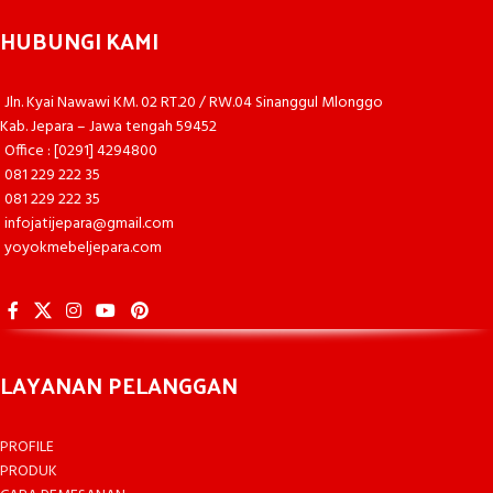
HUBUNGI KAMI
Jln. Kyai Nawawi KM. 02 RT.20 / RW.04 Sinanggul Mlonggo
Kab. Jepara – Jawa tengah 59452
Office : [0291] 4294800
081 229 222 35
081 229 222 35
infojatijepara@gmail.com
yoyokmebeljepara.com
LAYANAN PELANGGAN
PROFILE
PRODUK