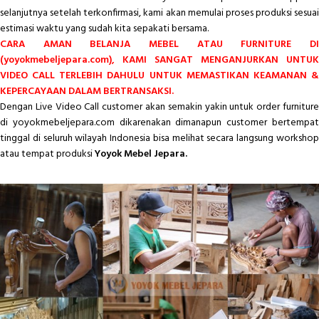
selanjutnya setelah terkonfirmasi, kami akan memulai proses produksi sesuai
estimasi waktu yang sudah kita sepakati bersama.
CARA AMAN BELANJA MEBEL ATAU FURNITURE DI
(yoyokmebeljepara.com), KAMI SANGAT MENGANJURKAN UNTUK
VIDEO CALL TERLEBIH DAHULU UNTUK MEMASTIKAN KEAMANAN &
KEPERCAYAAN DALAM BERTRANSAKSI.
Dengan Live Video Call customer akan semakin yakin untuk order furniture
di yoyokmebeljepara.com dikarenakan dimanapun customer bertempat
tinggal di seluruh wilayah Indonesia bisa melihat secara langsung workshop
atau tempat produksi
Yoyok Mebel Jepara.