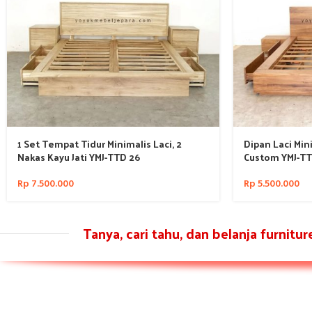
1 Set Tempat Tidur Minimalis Laci, 2
Dipan Laci Mini
Nakas Kayu Jati YMJ-TTD 26
Custom YMJ-TT
Rp
7.500.000
Rp
5.500.000
Tanya, cari tahu, dan belanja furnitu