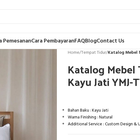
a Pemesanan
Cara Pembayaran
FAQ
Blog
Contact Us
Home
/
Tempat Tidur
/
Katalog Mebel 
Katalog Mebel 
Kayu Jati YMJ-
Bahan Baku : Kayu Jati
Warna Finishing : Natural
Additional Service : Custom Design &