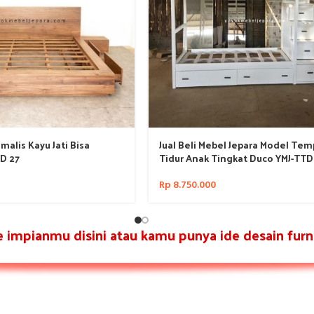
malis Kayu Jati Bisa
Jual Beli Mebel Jepara Model Tem
D 27
Tidur Anak Tingkat Duco YMJ-TTD
Rp
8.750.000
re impianmu disini atau kamu punya ide desain furni