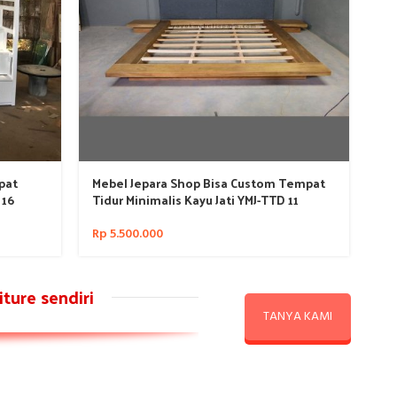
pat
Mebel Jepara Shop Bisa Custom Tempat
Te
 16
Tidur Minimalis Kayu Jati YMJ-TTD 11
Mi
Rp
5.500.000
Rp
ture sendiri
TANYA KAMI