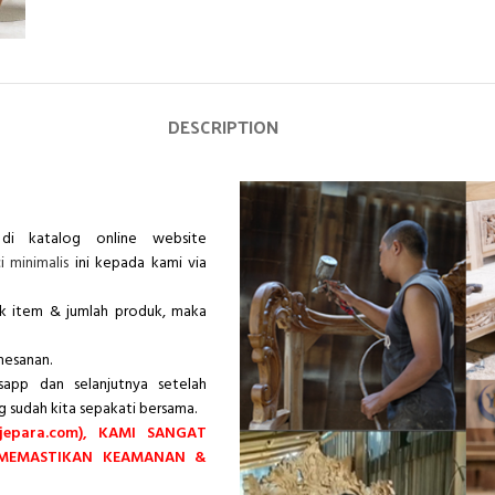
DESCRIPTION
di katalog online website
i minimalis
ini kepada kami via
ik item & jumlah produk, maka
mesanan.
app dan selanjutnya setelah
g sudah kita sepakati bersama.
epara.com), KAMI SANGAT
 MEMASTIKAN KEAMANAN &