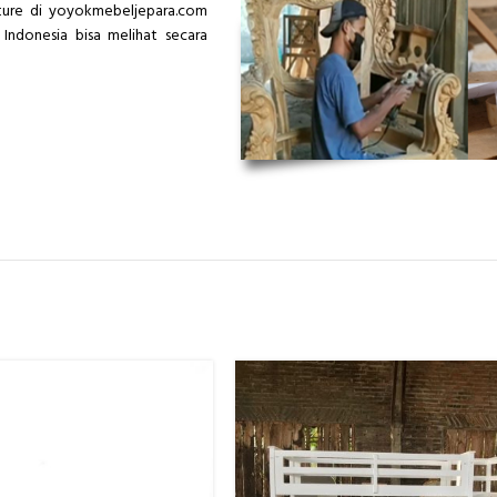
iture di yoyokmebeljepara.com
Indonesia bisa melihat secara