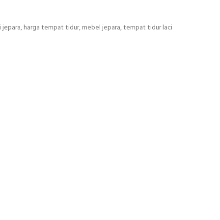
i jepara
,
harga tempat tidur
,
mebel jepara
,
tempat tidur laci