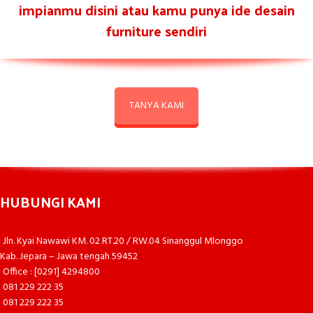
impianmu disini atau kamu punya ide desain
furniture sendiri
TANYA KAMI
HUBUNGI KAMI
Jln. Kyai Nawawi KM. 02 RT.20 / RW.04 Sinanggul Mlonggo
Kab. Jepara – Jawa tengah 59452
Office : [0291] 4294800
081 229 222 35
081 229 222 35