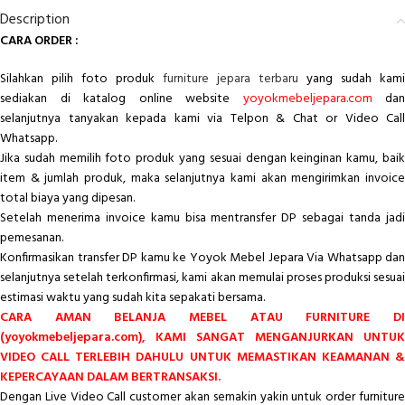
Description
CARA ORDER :
Silahkan pilih foto produk
furniture jepara terbaru
yang sudah kami
sediakan di katalog online website
yoyokmebeljepara.com
dan
selanjutnya tanyakan kepada kami via Telpon & Chat or Video Call
Whatsapp.
Jika sudah memilih foto produk yang sesuai dengan keinginan kamu, baik
item & jumlah produk, maka selanjutnya kami akan mengirimkan invoice
total biaya yang dipesan.
Setelah menerima invoice kamu bisa mentransfer DP sebagai tanda jadi
pemesanan.
Konfirmasikan transfer DP kamu ke Yoyok Mebel Jepara Via Whatsapp dan
selanjutnya setelah terkonfirmasi, kami akan memulai proses produksi sesuai
estimasi waktu yang sudah kita sepakati bersama.
CARA AMAN BELANJA MEBEL ATAU FURNITURE DI
(yoyokmebeljepara.com), KAMI SANGAT MENGANJURKAN UNTUK
VIDEO CALL TERLEBIH DAHULU UNTUK MEMASTIKAN KEAMANAN &
KEPERCAYAAN DALAM BERTRANSAKSI.
Dengan Live Video Call customer akan semakin yakin untuk order furniture