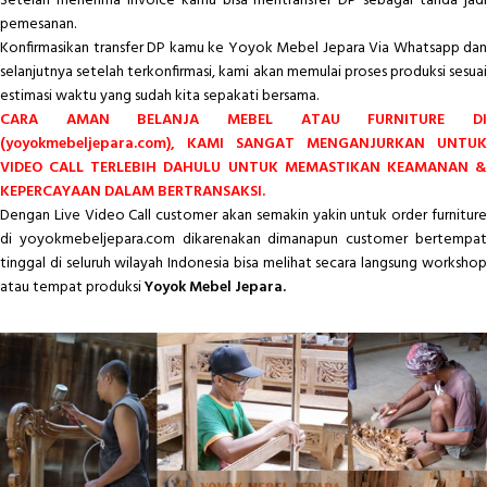
Setelah menerima invoice kamu bisa mentransfer DP sebagai tanda jadi
pemesanan.
Konfirmasikan transfer DP kamu ke Yoyok Mebel Jepara Via Whatsapp dan
selanjutnya setelah terkonfirmasi, kami akan memulai proses produksi sesuai
estimasi waktu yang sudah kita sepakati bersama.
CARA AMAN BELANJA MEBEL ATAU FURNITURE DI
(yoyokmebeljepara.com), KAMI SANGAT MENGANJURKAN UNTUK
VIDEO CALL TERLEBIH DAHULU UNTUK MEMASTIKAN KEAMANAN &
KEPERCAYAAN DALAM BERTRANSAKSI.
Dengan Live Video Call customer akan semakin yakin untuk order furniture
di yoyokmebeljepara.com dikarenakan dimanapun customer bertempat
tinggal di seluruh wilayah Indonesia bisa melihat secara langsung workshop
atau tempat produksi
Yoyok Mebel Jepara.