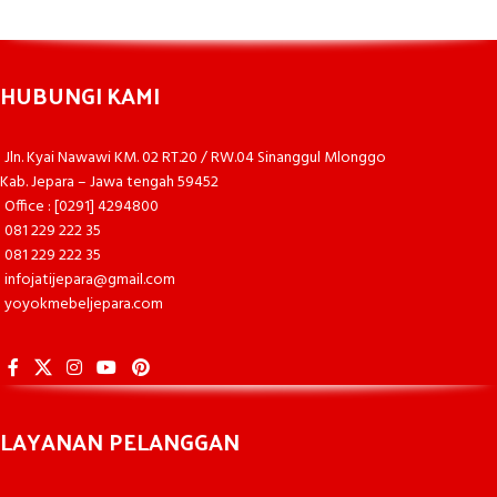
HUBUNGI KAMI
Jln. Kyai Nawawi KM. 02 RT.20 / RW.04 Sinanggul Mlonggo
Kab. Jepara – Jawa tengah 59452
Office : [0291] 4294800
081 229 222 35
081 229 222 35
infojatijepara@gmail.com
yoyokmebeljepara.com
LAYANAN PELANGGAN