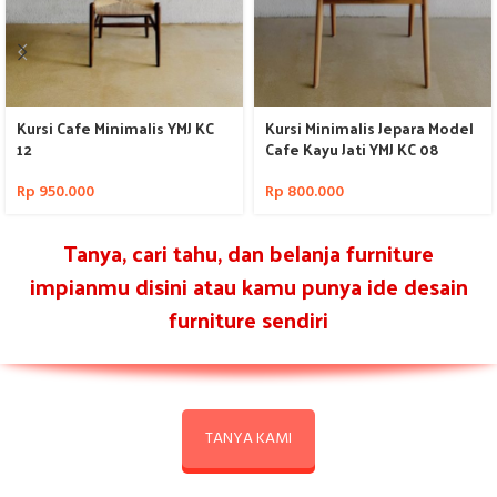
Kursi Cafe Minimalis YMJ KC
Kursi Minimalis Jepara Model
12
Cafe Kayu Jati YMJ KC 08
Rp
950.000
Rp
800.000
Tanya, cari tahu, dan belanja furniture
impianmu disini atau kamu punya ide desain
furniture sendiri
TANYA KAMI