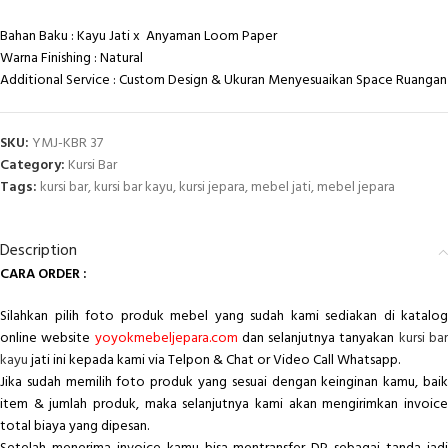
Bahan Baku : Kayu Jati x Anyaman Loom Paper
Warna Finishing : Natural
Additional Service : Custom Design & Ukuran Menyesuaikan Space Ruangan
SKU:
YMJ-KBR 37
Category:
Kursi Bar
Tags:
kursi bar
,
kursi bar kayu
,
kursi jepara
,
mebel jati
,
mebel jepara
Description
CARA ORDER :
Silahkan pilih foto produk mebel yang sudah kami sediakan di katalog
online website
yoyokmebeljepara.com
dan selanjutnya tanyakan
kursi ba
kayu
jati ini kepada kami via Telpon & Chat or Video Call Whatsapp.
Jika sudah memilih foto produk yang sesuai dengan keinginan kamu, baik
item & jumlah produk, maka selanjutnya kami akan mengirimkan invoice
total biaya yang dipesan.