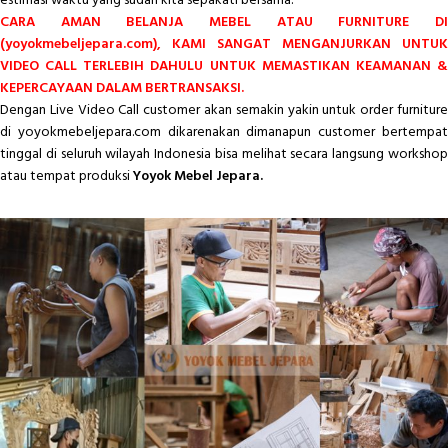
estimasi waktu yang sudah kita sepakati bersama.
CARA AMAN BELANJA MEBEL ATAU FURNITURE DI
(yoyokmebeljepara.com), KAMI SANGAT MENGANJURKAN UNTUK
VIDEO CALL TERLEBIH DAHULU UNTUK MEMASTIKAN KEAMANAN &
KEPERCAYAAN DALAM BERTRANSAKSI.
Dengan Live Video Call customer akan semakin yakin untuk order furniture
di yoyokmebeljepara.com dikarenakan dimanapun customer bertempat
tinggal di seluruh wilayah Indonesia bisa melihat secara langsung workshop
atau tempat produksi
Yoyok Mebel Jepara.