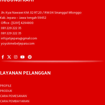
Jln. Kyai Nawawi KM. 02 RT.20 / RW.04 Sinanggul Mlonggo
Kab. Jepara – Jawa tengah 59452
Office : [0291] 4294800
081 229 222 35
081 229 222 35
infojatijepara@gmail.com
yoyokmebeljepara.com
LAYANAN PELANGGAN
PROFILE
PRODUK
CARA PEMESANAN
CARA PEMBAYARAN